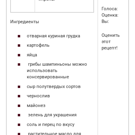
Голоса:
Оценка:
Вы:
Ингредиенты
Оценить
отварная куриная грудка
этот
картофель
рецепт!
яйца
грибы шампиньоны можно
использовать
консервированные
сыр полутвердых сортов
чернослив
майонез
зелень для украшения
соль и перец по вкусу
растительное масло для