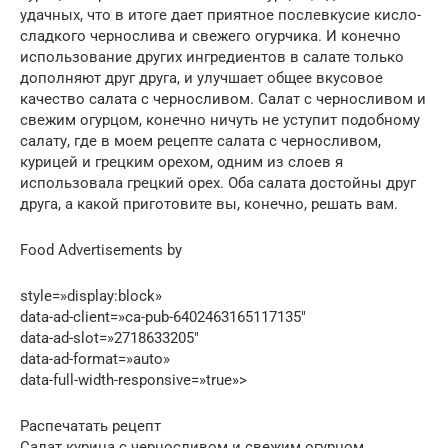
удачных, что в итоге дает приятное послевкусие кисло-
сладкого чернослива и свежего огурчика. И конечно
использование других ингредиентов в салате только
дополняют друг друга, и улучшает общее вкусовое
качество салата с черносливом. Салат с черносливом и
свежим огурцом, конечно ничуть не уступит подобному
салату, где в моем рецепте салата с черносливом,
курицей и грецким орехом, одним из слоев я
использовала грецкий орех. Оба салата достойны друг
друга, а какой приготовите вы, конечно, решать вам.
Food Advertisements by
style=»display:block»
data-ad-client=»ca-pub-6402463165117135″
data-ad-slot=»2718633205″
data-ad-format=»auto»
data-full-width-responsive=»true»>
Распечатать рецепт
Салат курица с черносливом и свежим огурцом