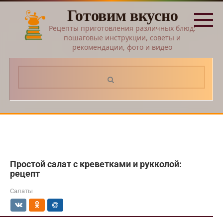
Перейти
Готовим вкусно
к
контенту
Рецепты приготовления различных блюд:
пошаговые инструкции, советы и
рекомендации, фото и видео
Поиск:
Простой салат с креветками и рукколой:
рецепт
Салаты