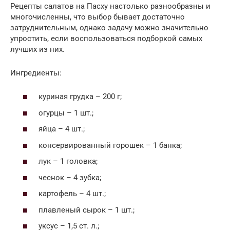
Рецепты салатов на Пасху настолько разнообразны и
многочисленны, что выбор бывает достаточно
затруднительным, однако задачу можно значительно
упростить, если воспользоваться подборкой самых
лучших из них.
Ингредиенты:
куриная грудка – 200 г;
огурцы – 1 шт.;
яйца – 4 шт.;
консервированный горошек – 1 банка;
лук – 1 головка;
чеснок – 4 зубка;
картофель – 4 шт.;
плавленый сырок – 1 шт.;
уксус – 1,5 ст. л.;