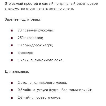
Это самый простой и самый популярный рецепт, свое
знакомство стоит начать именно с него.
Заранее подготовим:
70 г свежей рукколы;
250 г креветок;
10 помидорок черри;
авокадо;
1 чайн. л. лимонного сока.
Для заправки:
2 стол. л. оливкового масла;
0,5 чайн. л. уксуса (нужен бальзамический);
2-3 чайн.л. соевого соуса.