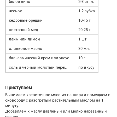
белое вино
2-3 ст. л.
чеснок
1-2 зубка
кедровые орешки
10-15 г
цветочный мед
20-25 г
лайм или лимон
1 шт.
оливковое масло
30 мл.
бальзамический крем или уксус
10 г
соль и черный молотый перец
по вкусу
Приступаем
Вынимаем креветочное мясо из панциря и помещаем в
сковороду с разогретым растительным маслом на 1
минуту.
Добавляем к маслу давленый или мелко нарезанный
чеснок