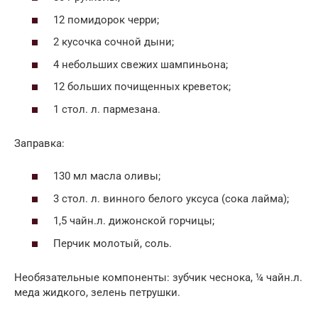
12 помидорок черри;
2 кусочка сочной дыни;
4 небольших свежих шампиньона;
12 больших почищенных креветок;
1 стол. л. пармезана.
Заправка:
130 мл масла оливы;
3 стол. л. винного белого уксуса (сока лайма);
1,5 чайн.л. дижонской горчицы;
Перчик молотый, соль.
Необязательные компоненты: зубчик чеснока, ¼ чайн.л.
меда жидкого, зелень петрушки.