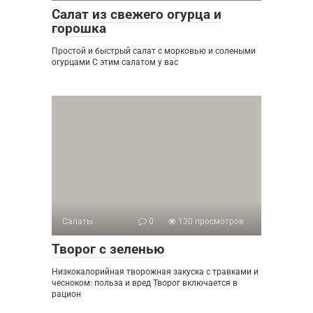
Салат из свежего огурца и
горошка
Простой и быстрый салат с морковью и солеными
огурцами С этим салатом у вас
Салаты
0
130 просмотров
Творог с зеленью
Низкокалорийная творожная закуска с травками и
чесноком: польза и вред Творог включается в
рацион