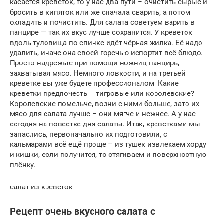
касается креветок, то у нас два пути – очистить сырые и
бросить в кипяток или же сначала сварить, а потом
охладить и почистить. Для салата советуем варить в
панцире — так их вкус лучше сохранится. У креветок
вдоль туловища по спинке идёт чёрная жилка. Её надо
удалить, иначе она своей горечью испортит всё блюдо.
Просто надрежьте при помощи ножниц панцирь,
захватывая мясо. Немного ловкости, и на третьей
креветке вы уже будете профессионалом. Какие
креветки предпочесть – тигровые или королевские?
Королевские помельче, возни с ними больше, зато их
мясо для салата лучше – они мягче и нежнее. А у нас
сегодня на повестке дня салаты. Итак, креветками мы
запаслись, первоначально их подготовили, с
кальмарами всё ещё проще – из тушек извлекаем хорду
и кишки, если получится, то стягиваем и поверхностную
плёнку.
салат из креветок
Рецепт очень вкусного салата с