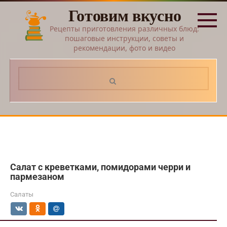
Перейти
Готовим вкусно
к
контенту
Рецепты приготовления различных блюд:
пошаговые инструкции, советы и
рекомендации, фото и видео
Поиск:
Салат с креветками, помидорами черри и
пармезаном
Салаты