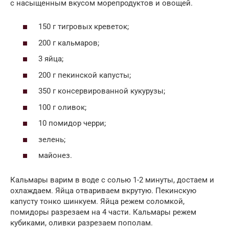
с насыщенным вкусом морепродуктов и овощей.
150 г тигровых креветок;
200 г кальмаров;
3 яйца;
200 г пекинской капусты;
350 г консервированной кукурузы;
100 г оливок;
10 помидор черри;
зелень;
майонез.
Кальмары варим в воде с солью 1-2 минуты, достаем и
охлаждаем. Яйца отвариваем вкрутую. Пекинскую
капусту тонко шинкуем. Яйца режем соломкой,
помидоры разрезаем на 4 части. Кальмары режем
кубиками, оливки разрезаем пополам.