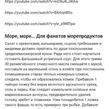
https://youtube.com/watch?v=mOXu4LJ4fAw
https://youtube.com/watch?v=BXrtiqt8l0o
https://youtube.com/watch?v=yIe_s9RRTpw
Море, море… Для фанатов морепродуктов
Салат с креветками, кальмарами, сыром, гребешками и
мидиями должен прийтись по душе поклонникам
средиземноморской кухни. Ради него стоит научиться
готовить фальшивый устричный соус. Для этого грамм
30 размягчённого сливочного масла смешайте с мукой,
поставьте на маленький огонь и влейте при постоянном
помешивании стакан тёплых нежирных сливок,
следите, чтобы не образовались комки. Прибавьте 1
чайную ложку без верха молотого мускатного ореха,
соль и перец. Как следует измельчите солёные или
маринованные анчоусы, предварительно удалив
голову, хребет и плавники. Нам понадобится 1 ложка
такого фарша, то есть примерно три рыбки. Добавьте