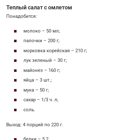
Теплый салат с омлетом
Понадобится:
молоко – 50 мл;
палочки – 200 г;
морковка корейская – 210 г;
лук зеленый – 30 г;
майонез – 160 г;
яйца – 3 шт.;
мука – 50 г;
сахар – 1/3 ч. л;
соль.
Выход: 4 порций по 220 г.
белки – 5.2