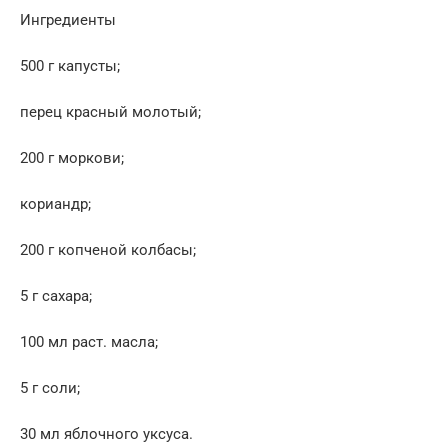
Ингредиенты
500 г капусты;
перец красный молотый;
200 г моркови;
кориандр;
200 г копченой колбасы;
5 г сахара;
100 мл раст. масла;
5 г соли;
30 мл яблочного уксуса.