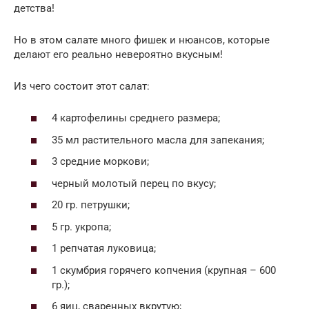
детства!
Но в этом салате много фишек и нюансов, которые
делают его реально невероятно вкусным!
Из чего состоит этот салат:
4 картофелины среднего размера;
35 мл растительного масла для запекания;
3 средние моркови;
черный молотый перец по вкусу;
20 гр. петрушки;
5 гр. укропа;
1 репчатая луковица;
1 скумбрия горячего копчения (крупная – 600
гр.);
6 яиц, сваренных вкрутую;