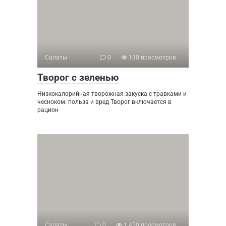
Салаты
0
130 просмотров
Творог с зеленью
Низкокалорийная творожная закуска с травками и
чесноком: польза и вред Творог включается в
рацион
Салаты
0
1 470 просмотров