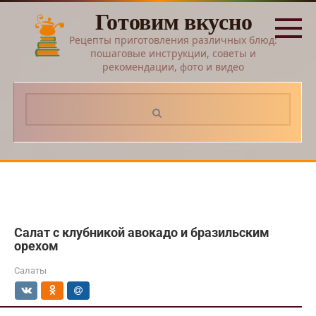
Перейти
Готовим вкусно
к
контенту
Рецепты приготовления различных блюд:
пошаговые инструкции, советы и
рекомендации, фото и видео
Поиск:
Салат с клубникой авокадо и бразильским
орехом
Салаты