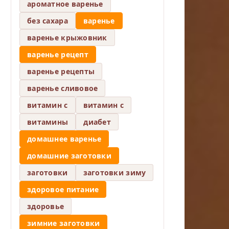
ароматное варенье
без сахара
варенье
варенье крыжовник
варенье рецепт
варенье рецепты
варенье сливовое
витамин c
витамин с
витамины
диабет
домашнее варенье
домашние заготовки
заготовки
заготовки зиму
здоровое питание
здоровье
зимние заготовки