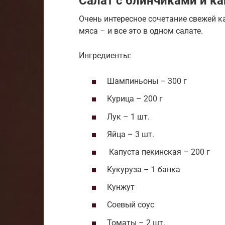
Салат с блинчиками и к
Очень интересное сочетание свежей к
мяса – и все это в одном салате.
Ингредиенты:
Шампиньоны – 300 г
Курица – 200 г
Лук – 1 шт.
Яйца – 3 шт.
Капуста пекинская – 200 г
Кукуруза – 1 банка
Кунжут
Соевый соус
Томаты – 2 шт.