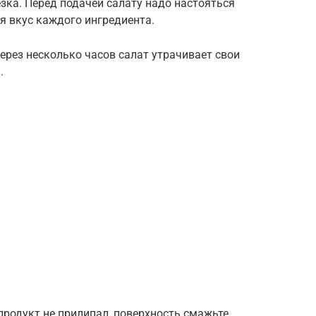
езка. Перед подачей салату надо настояться
ся вкус каждого ингредиента.
ерез несколько часов салат утрачивает свои
.
 продукт не прилипал, поверхность смажьте