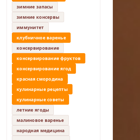
зимние запасы
зимние консервы
иммунитет
клубничное варенье
консервирование
консервирование фруктов
консервирование ягод
красная смородина
кулинарные рецепты
кулинарные советы
летние ягоды
малиновое варенье
народная медицина