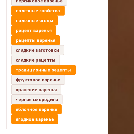
персиковое варенье
полезные свойства
полезные ягоды
рецепт варенья
рецепты варенья
сладкие заготовки
сладкие рецепты
традиционные рецепты
фруктовое варенье
хранение варенья
черная смородина
яблочное варенье
ягодное варенье