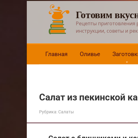
Перейти
Готовим вкус
к
контенту
Рецепты приготовления 
инструкции, советы и ре
Главная
Оливье
Заготовк
Салат из пекинской к
Рубрика:
Салаты