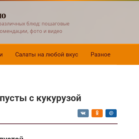
но
различных блюд: пошаговые
комендации, фото и видео
и
Салаты на любой вкус
Разное
апусты с кукурузой