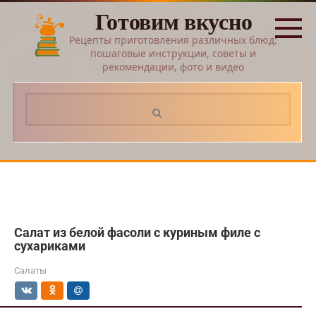
Перейти
Готовим вкусно
к
контенту
Рецепты приготовления различных блюд:
пошаговые инструкции, советы и
рекомендации, фото и видео
Поиск:
Салат из белой фасоли с куриным филе с
сухариками
Салаты