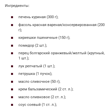
Ингредиенты:
печень куриная (300 г);
фасоль красная вареная/консервированная (200
г);
кириешки пшеничные (150 г);
помидор (2 шт.);
перец болгарский оранжевый/желтый (крупный,
1 шт.);
лук репчатый (1 шт.);
петрушка (1 пучок);
масло сливочное (50 г);
крем бальзамический (2 ст. л.);
масло оливковое (2 ст. л.);
соус соевый (1 ст. л.);