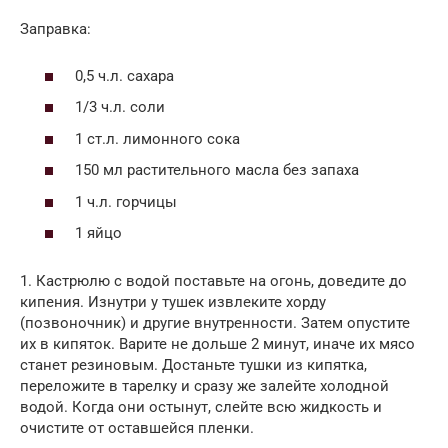
Заправка:
0,5 ч.л. сахара
1/3 ч.л. соли
1 ст.л. лимонного сока
150 мл растительного масла без запаха
1 ч.л. горчицы
1 яйцо
1. Кастрюлю с водой поставьте на огонь, доведите до
кипения. Изнутри у тушек извлеките хорду
(позвоночник) и другие внутренности. Затем опустите
их в кипяток. Варите не дольше 2 минут, иначе их мясо
станет резиновым. Достаньте тушки из кипятка,
переложите в тарелку и сразу же залейте холодной
водой. Когда они остынут, слейте всю жидкость и
очистите от оставшейся пленки.