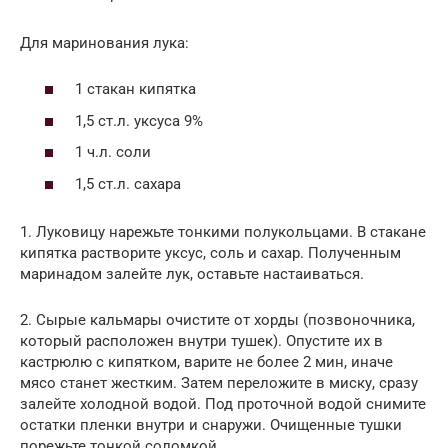
Для маринования лука:
1 стакан кипятка
1,5 ст.л. уксуса 9%
1 ч.л. соли
1,5 ст.л. сахара
1. Луковицу нарежьте тонкими полукольцами. В стакане
кипятка растворите уксус, соль и сахар. Полученным
маринадом залейте лук, оставьте настаиваться.
2. Сырые кальмары очистите от хорды (позвоночника,
который расположен внутри тушек). Опустите их в
кастрюлю с кипятком, варите не более 2 мин, иначе
мясо станет жестким. Затем переложите в миску, сразу
залейте холодной водой. Под проточной водой снимите
остатки пленки внутри и снаружи. Очищенные тушки
порежьте тонкой соломкой.