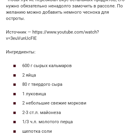
нужно обязательно ненадолго замочить в рассоле. По
желанию можно добавить немного чеснока для
остроты.
Источник — https://www.youtube.com/watch?
v=3euVunUcFIE
Ингредиенты:
600 г сырых кальмаров
2 яйца
80 г твердого сыра
1 луковица
2 небольшие свежие моркови
2-3 ст.л. майонеза
1/3 ч.л. молотого перца
щепотка соли