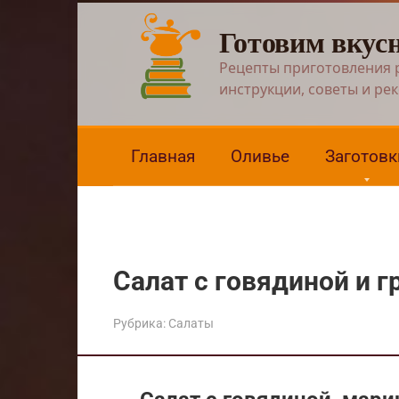
Перейти
Готовим вкус
к
контенту
Рецепты приготовления 
инструкции, советы и ре
Главная
Оливье
Заготовк
Салат с говядиной и 
Рубрика:
Салаты