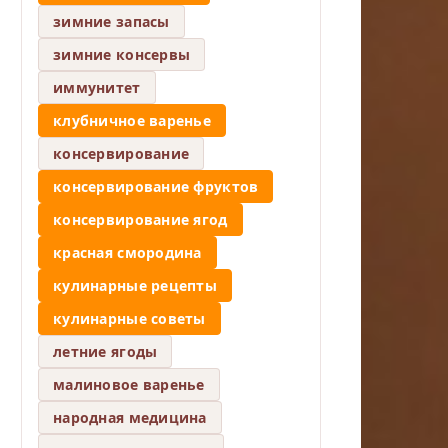
зимние запасы
зимние консервы
иммунитет
клубничное варенье
консервирование
консервирование фруктов
консервирование ягод
красная смородина
кулинарные рецепты
кулинарные советы
летние ягоды
малиновое варенье
народная медицина