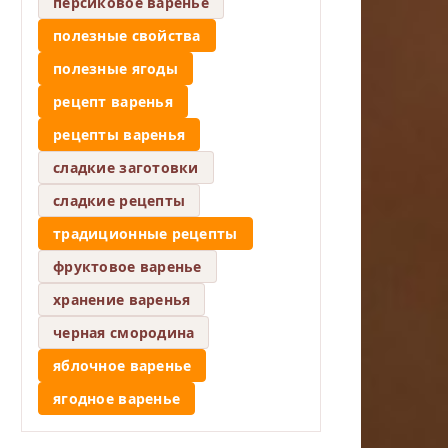
персиковое варенье
полезные свойства
полезные ягоды
рецепт варенья
рецепты варенья
сладкие заготовки
сладкие рецепты
традиционные рецепты
фруктовое варенье
хранение варенья
черная смородина
яблочное варенье
ягодное варенье