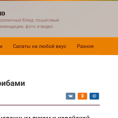
но
различных блюд: пошаговые
комендации, фото и видео
и
Салаты на любой вкус
Разное
грибами