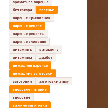
ароматное варенье
без сахара
варенье
варенье крыжовник
варенье рецепт
варенье рецепты
варенье сливовое
витамин c
витамин с
витамины
диабет
домашнее варенье
домашние заготовки
заготовки
заготовки зиму
здоровое питание
здоровье
зимние заготовки