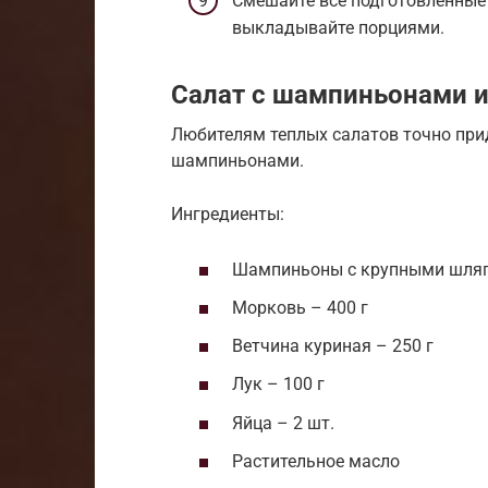
Смешайте все подготовленные 
выкладывайте порциями.
Салат с шампиньонами и
Любителям теплых салатов точно прид
шампиньонами.
Ингредиенты:
Шампиньоны с крупными шляп
Морковь – 400 г
Ветчина куриная – 250 г
Лук – 100 г
Яйца – 2 шт.
Растительное масло