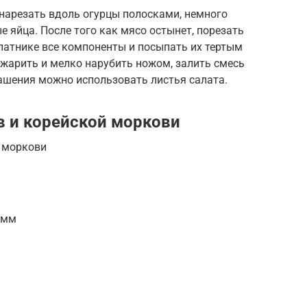
нарезать вдоль огурцы полосками, немного
е яйца. После того как мясо остынет, порезать
латнике все компоненты и посыпать их тертым
бжарить и мелко нарубить ножом, залить смесь
ашения можно использовать листья салата.
в и корейской моркови
й моркови
амм