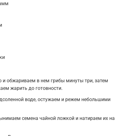
рамм
и
ки
м
 и обжариваем в нем грибы минуты три, затем
аем жарить до готовности.
одсоленной воде, остужаем и режем небольшими
ынимаем семена чайной ложкой и натираем их на