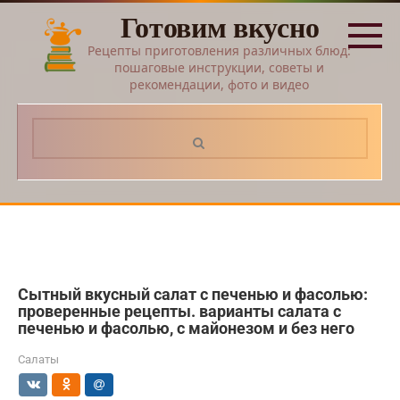
Перейти
Готовим вкусно
к
контенту
Рецепты приготовления различных блюд:
пошаговые инструкции, советы и
рекомендации, фото и видео
Поиск:
Сытный вкусный салат с печенью и фасолью:
проверенные рецепты. варианты салата с
печенью и фасолью, с майонезом и без него
Салаты