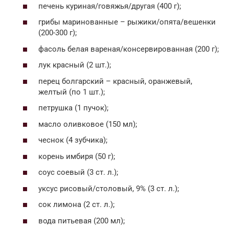
печень куриная/говяжья/другая (400 г);
грибы маринованные – рыжики/опята/вешенки
(200-300 г);
фасоль белая вареная/консервированная (200 г);
лук красный (2 шт.);
перец болгарский – красный, оранжевый,
желтый (по 1 шт.);
петрушка (1 пучок);
масло оливковое (150 мл);
чеснок (4 зубчика);
корень имбиря (50 г);
соус соевый (3 ст. л.);
уксус рисовый/столовый, 9% (3 ст. л.);
сок лимона (2 ст. л.);
вода питьевая (200 мл);