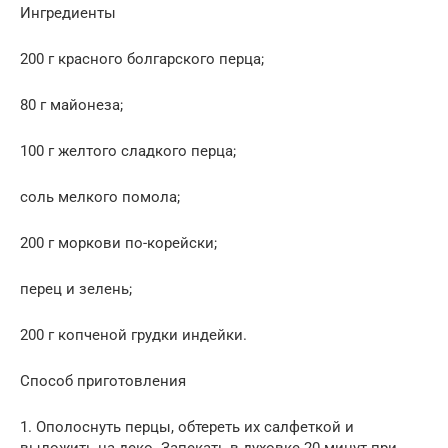
Ингредиенты
200 г красного болгарского перца;
80 г майонеза;
100 г желтого сладкого перца;
соль мелкого помола;
200 г моркови по-корейски;
перец и зелень;
200 г копченой грудки индейки.
Способ приготовления
1. Ополоснуть перцы, обтереть их салфеткой и
выложить на деко. Запекать в духовке 20 минут при