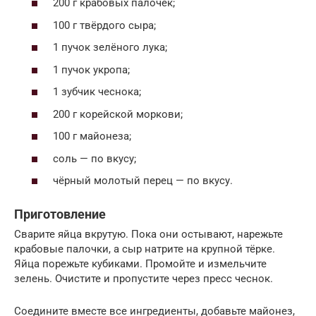
200 г крабовых палочек;
100 г твёрдого сыра;
1 пучок зелёного лука;
1 пучок укропа;
1 зубчик чеснока;
200 г корейской моркови;
100 г майонеза;
соль — по вкусу;
чёрный молотый перец — по вкусу.
Приготовление
Сварите яйца вкрутую. Пока они остывают, нарежьте
крабовые палочки, а сыр натрите на крупной тёрке.
Яйца порежьте кубиками. Промойте и измельчите
зелень. Очистите и пропустите через пресс чеснок.
Соедините вместе все ингредиенты, добавьте майонез,