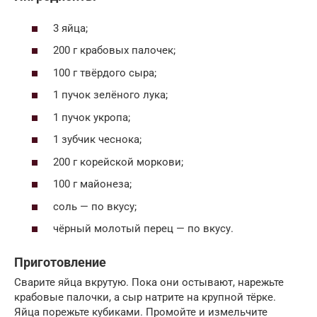
3 яйца;
200 г крабовых палочек;
100 г твёрдого сыра;
1 пучок зелёного лука;
1 пучок укропа;
1 зубчик чеснока;
200 г корейской моркови;
100 г майонеза;
соль — по вкусу;
чёрный молотый перец — по вкусу.
Приготовление
Сварите яйца вкрутую. Пока они остывают, нарежьте
крабовые палочки, а сыр натрите на крупной тёрке.
Яйца порежьте кубиками. Промойте и измельчите