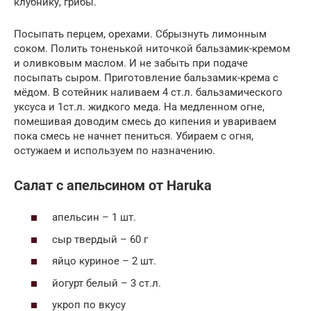
клубнику, грибы.
Посыпать перцем, орехами. Сбрызнуть лимонным
соком. Полить тоненькой ниточкой бальзамик-кремом
и оливковым маслом. И не забыть при подаче
посыпать сыром. Приготовление бальзамик-крема с
мёдом. В сотейник наливаем 4 ст.л. бальзамического
уксуса и 1ст.л. жидкого меда. На медленном огне,
помешивая доводим смесь до кипения и увариваем
пока смесь не начнет пениться. Убираем с огня,
остужаем и используем по назначению.
Салат с апельсином от Haruka
апельсин – 1 шт.
сыр твердый – 60 г
яйцо куриное – 2 шт.
йогурт белый – 3 ст.л.
укроп по вкусу