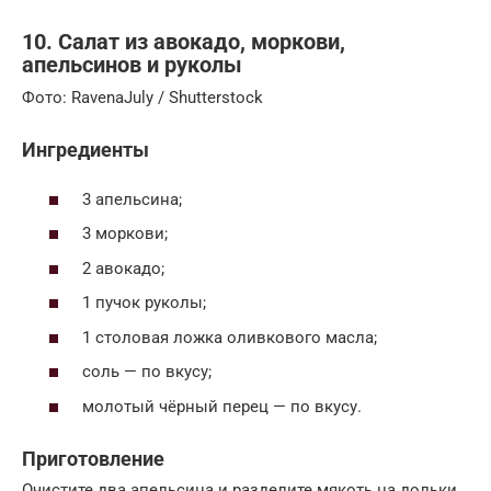
10. Салат из авокадо, моркови,
апельсинов и руколы
Фото: RavenaJuly / Shutterstock
Ингредиенты
3 апельсина;
3 моркови;
2 авокадо;
1 пучок руколы;
1 столовая ложка оливкового масла;
соль — по вкусу;
молотый чёрный перец — по вкусу.
Приготовление
Очистите два апельсина и разделите мякоть на дольки.