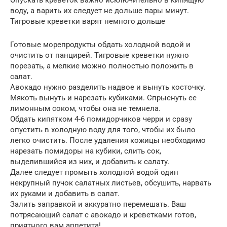
Опускать креветок важно исключительно в кипящую
воду, а варить их следует не дольше пары минут.
Тигровые креветки варят немного дольше
Готовые морепродукты обдать холодной водой и
очистить от панцирей. Тигровые креветки нужно
порезать, а мелкие можно полностью положить в
салат.
Авокадо нужно разделить надвое и вынуть косточку.
Мякоть вынуть и нарезать кубиками. Спрыснуть ее
лимонным соком, чтобы она не темнела.
Обдать кипятком 4-6 помидорчиков черри и сразу
опустить в холодную воду для того, чтобы их было
легко очистить. После удаления кожицы необходимо
нарезать помидоры на кубики, слить сок,
выделившийся из них, и добавить к салату.
Далее следует промыть холодной водой один
некрупный пучок салатных листьев, обсушить, нарвать
их руками и добавить в салат.
Залить заправкой и аккуратно перемешать. Ваш
потрясающий салат с авокадо и креветками готов,
приятного вам аппетита!