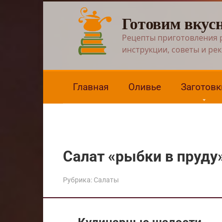
Перейти
Готовим вкус
к
контенту
Рецепты приготовления 
инструкции, советы и ре
Главная
Оливье
Заготовк
Салат «рыбки в пруду
Рубрика:
Салаты