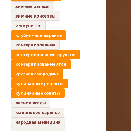
зимние запасы
зимние консервы
иммунитет
клубничное варенье
консервирование
консервирование фруктов
консервирование ягод
красная смородина
кулинарные рецепты
кулинарные советы
летние ягоды
малиновое варенье
народная медицина