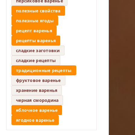
персиковое варенье
полезные свойства
полезные ягоды
рецепт варенья
рецепты варенья
сладкие заготовки
сладкие рецепты
традиционные рецепты
фруктовое варенье
хранение варенья
черная смородина
яблочное варенье
ягодное варенье