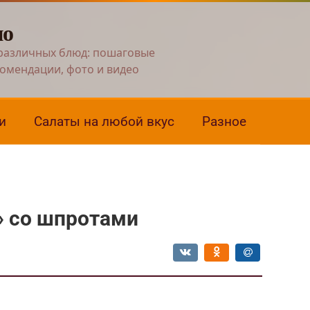
но
различных блюд: пошаговые
комендации, фото и видео
и
Салаты на любой вкус
Разное
» со шпротами