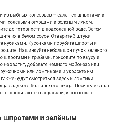
и из рыбных консервов – салат со шпротами и
ми, солеными огурцами и зеленым луком.
ите до готовности в подсоленной воде. Затем
ите их в белом соусе. Отварите 3 штуки
те кубиками. Кусочками порубите шпроты и
окрошите. Нашинкуйте небольшой пучок зеленого
о шпротами и грибами, присолите по вкусу и
о не хватит, добавьте немного майонеза или
кружочками или ломтиками и украсьте им
 также будут смотреться здесь и ломтики
ьца сладкого болгарского перца. Посыпьте салат
енты пропитаются заправкой, и поспешите
со шпротами и зелёным