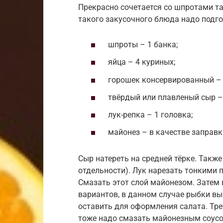
Прекрасно сочетается со шпротами та
такого закусочного блюда надо подго
шпроты – 1 банка;
яйца – 4 куриных;
горошек консервированный – 
твёрдый или плавленый сыр – 
лук-репка – 1 головка;
майонез – в качестве заправк
Сыр натереть на средней тёрке. Такж
отдельности). Лук нарезать тонкими 
Смазать этот слой майонезом. Затем
вариантов, в данном случае рыбки в
оставить для оформления салата. Тре
тоже надо смазать майонезным соусо