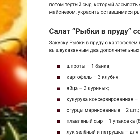
потом тёртый сыр, который засыпать
майонезом, украсить оставшимися ры
Салат “Рыбки в пруду” с
Закуску Рыбки в пруду с картофелем 
вышеуказанным два дополнительных 
шпроты – 1 банка;
картофель – 3 клубня;
яйца – 3 куриных;
кукуруза консервированная – 3
огурцы маринованные – 2 шт.;
плавленый сыр – 1 упаковка (80
лук зелёный и петрушка – для