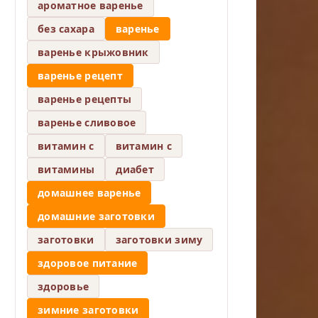
ароматное варенье
без сахара
варенье
варенье крыжовник
варенье рецепт
варенье рецепты
варенье сливовое
витамин c
витамин с
витамины
диабет
домашнее варенье
домашние заготовки
заготовки
заготовки зиму
здоровое питание
здоровье
зимние заготовки