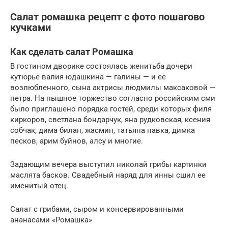
Салат ромашка рецепт с фото пошагово
кучками
Как сделать салат Ромашка
В гостином дворике состоялась женитьба дочери
кутюрье валия юдашкина — галины — и ее
возлюбленного, сына актрисы людмилы максаковой —
петра. На пышное торжество согласно российским сми
было приглашено порядка гостей, среди которых филя
киркоров, светлана бондарчук, яна рудковская, ксения
собчак, дима билан, жасмин, татьяна навка, димка
песков, арим буйнов, алсу и многие.
Задающим вечера выступил николай грибы картинки
маслята басков. Свадебный наряд для инны сшил ее
именитый отец.
Салат с грибами, сыром и консервированными
ананасами «Ромашка»