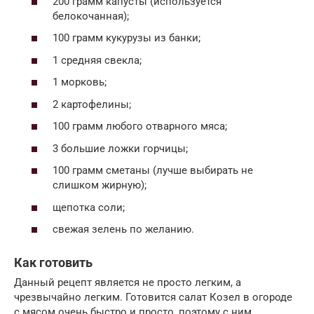
200 грамм капусты (используется
белокочанная);
100 грамм кукурузы из банки;
1 средняя свекла;
1 морковь;
2 картофелины;
100 грамм любого отварного мяса;
3 большие ложки горчицы;
100 грамм сметаны (лучше выбирать не
слишком жирную);
щепотка соли;
свежая зелень по желанию.
Как готовить
Данный рецепт является не просто легким, а
чрезвычайно легким. Готовится салат Козел в огороде
с мясом очень быстро и просто, поэтому с ним