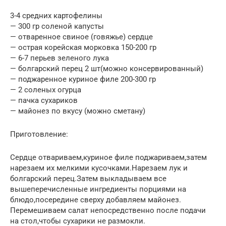
3-4 средних картофелины
— 300 гр соленой капусты
— отваренное свиное (говяжье) сердце
— острая корейская морковка 150-200 гр
— 6-7 перьев зеленого лука
— болгарский перец 2 шт(можно консервированный)
— поджаренное куриное филе 200-300 гр
— 2 соленых огурца
— пачка сухариков
— майонез по вкусу (можно сметану)
Приготовление:
Сердце отвариваем,куриное филе поджариваем,затем
нарезаем их мелкими кусочками.Нарезаем лук и
болгарский перец.Затем выкладываем все
вышеперечисленные ингредиенты порциями на
блюдо,посередине сверху добавляем майонез.
Перемешиваем салат непосредственно после подачи
на стол,чтобы сухарики не размокли.