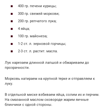
400 гр. печени курицы;
300 гр. свежей моркови;
200 гр. репчатого лука;
4 яйца;
100 гр. майонеза;
1-2 ст. л. зерновой горчицы;
2-3 ст. л. растит. масла.
Лук нарезаем длинной лапшой и обжариваем до
прозрачности.
Морковь натираем на крупной терке и отправляем к
луку.
В отдельной миске взбиваем яйца, солим их и перчим.
На смазанной маслом сковороде жарим яичные
блинчики с одной стороны.