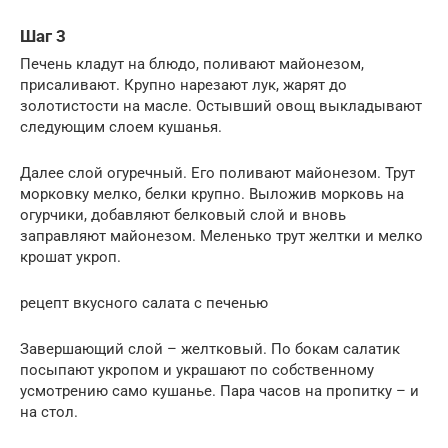
Шаг 3
Печень кладут на блюдо, поливают майонезом,
присаливают. Крупно нарезают лук, жарят до
золотистости на масле. Остывший овощ выкладывают
следующим слоем кушанья.
Далее слой огуречный. Его поливают майонезом. Трут
морковку мелко, белки крупно. Выложив морковь на
огурчики, добавляют белковый слой и вновь
заправляют майонезом. Меленько трут желтки и мелко
крошат укроп.
рецепт вкусного салата с печенью
Завершающий слой – желтковый. По бокам салатик
посыпают укропом и украшают по собственному
усмотрению само кушанье. Пара часов на пропитку – и
на стол.