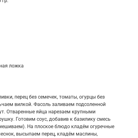
 гр.
йная ложка
ивки, перец без семечек, томаты, огурцы без
ьчаем вилкой. Фасоль заливаем подсоленной
нут. Отваренные яйца нарезаем крупными
ушку. Готовим соус, добавив к базилику смесь
емешиваем). На плоское блюдо кладём огуречные
чеснок, высыпаем перец, кладём маслины,