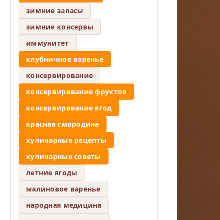
зимние запасы
зимние консервы
иммунитет
клубничное варенье
консервирование
консервирование фруктов
консервирование ягод
красная смородина
кулинарные рецепты
кулинарные советы
летние ягоды
малиновое варенье
народная медицина