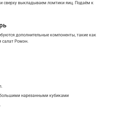
 и сверху выкладываем ломтики яиц. Подаём к
рь
ебуются дополнительные компоненты, такие как
и салат Ромэн.
л.
ебольшими нарезанными кубиками
.