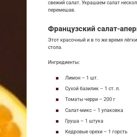
свежий салат. Украшаем салат неско
перемешав.
Французский салат-апер
Этот красочный и в то же время лёгк
стола.
Ингредиенты:
Лимон – 1 шт.
Сухой базилик – 1 ст. л.
Томаты черри – 200 г
Салат-микс – 1 упаковка
Груша – 1 штука
Кедровые орехи – 1 горсть