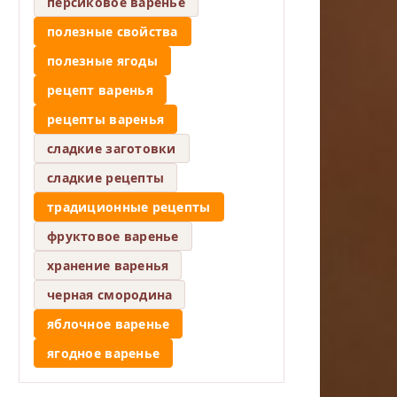
персиковое варенье
полезные свойства
полезные ягоды
рецепт варенья
рецепты варенья
сладкие заготовки
сладкие рецепты
традиционные рецепты
фруктовое варенье
хранение варенья
черная смородина
яблочное варенье
ягодное варенье