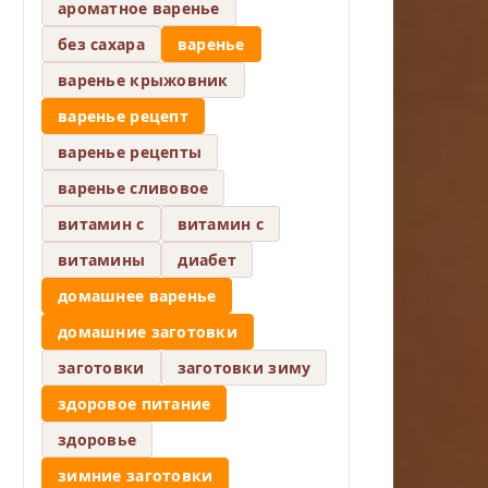
ароматное варенье
без сахара
варенье
варенье крыжовник
варенье рецепт
варенье рецепты
варенье сливовое
витамин c
витамин с
витамины
диабет
домашнее варенье
домашние заготовки
заготовки
заготовки зиму
здоровое питание
здоровье
зимние заготовки