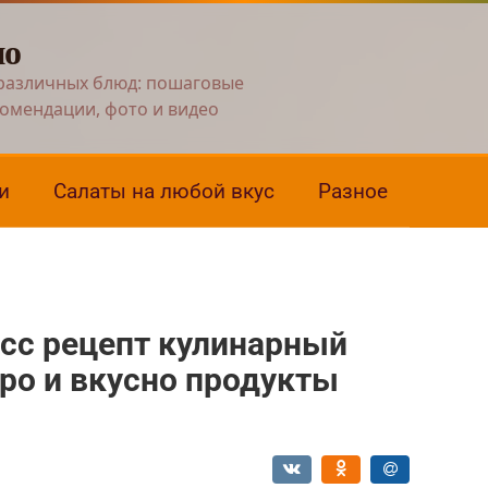
но
различных блюд: пошаговые
комендации, фото и видео
и
Салаты на любой вкус
Разное
сс рецепт кулинарный
ро и вкусно продукты