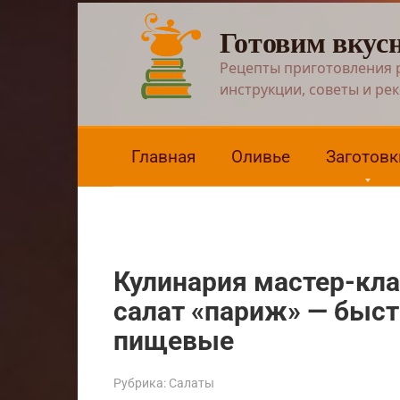
Перейти
Готовим вкус
к
контенту
Рецепты приготовления 
инструкции, советы и ре
Главная
Оливье
Заготовк
Кулинария мастер-кла
салат «париж» — быст
пищевые
Рубрика:
Салаты