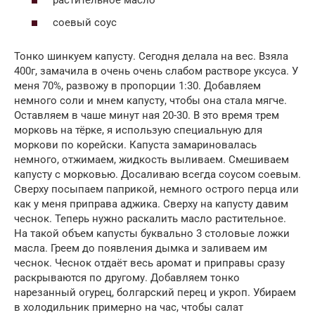
растительное масло
соевый соус
Тонко шинкуем капусту. Сегодня делала на вес. Взяла
400г, замачила в очень очень слабом растворе уксуса. У
меня 70%, развожу в пропорции 1:30. Добавляем
немного соли и мнем капусту, чтобы она стала мягче.
Оставляем в чаше минут ная 20-30. В это время трем
морковь на тёрке, я использую специальную для
моркови по корейски. Капуста замариновалась
немного, отжимаем, жидкость выливаем. Смешиваем
капусту с морковью. Досаливаю всегда соусом соевым.
Сверху посыпаем паприкой, немного острого перца или
как у меня приправа аджика. Сверху на капусту давим
чеснок. Теперь нужно раскалить масло растительное.
На такой объем капусты буквально 3 столовые ложки
масла. Греем до появления дымка и заливаем им
чеснок. Чеснок отдаёт весь аромат и приправы сразу
раскрываются по другому. Добавляем тонко
нарезанный огурец, болгарский перец и укроп. Убираем
в холодильник примерно на час, чтобы салат