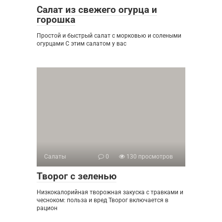
Салат из свежего огурца и
горошка
Простой и быстрый салат с морковью и солеными
огурцами С этим салатом у вас
Салаты
0
130 просмотров
Творог с зеленью
Низкокалорийная творожная закуска с травками и
чесноком: польза и вред Творог включается в
рацион