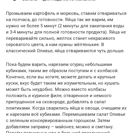
Промываем картофель и морковь, ставим отвариваться
на полчаса, до готовности. Яйца так же варим, им
нужно не более 5 минут (2 минуты для закипания воды
и 3-4 минуты для полной готовности продукта). Яйца не
переваривайте сильно, желток станет некрасивого
сероватого цвета, а нам нужны жёлтенькие. В
классический Оливье, яйца отвариваются чуть дольше.
Пока будем варить, нарезаем огурец небольшими
кубиками, таким же образом поступим и с колбасой.
Конечно, если вы хотите, можете делать и крупные
куски, вкус будет таким же изумительным, но кушать
может быть неудобно. Можно вместо колбасы
положить и куриное филе, отваренное и немного
припущенное на сковороде, добавлять в салат
ломтиками. Когда сварились яйца и овощи, очищаем их
и нарезаем всё кубиками. Перемешиваем салат Оливье
с зеленым консервированным горошком. Затем
добавляем заправку – майонез, можно и сметану.
Подаём порционно или в большой праздничной