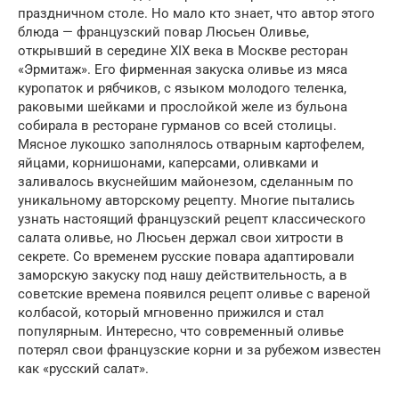
праздничном столе. Но мало кто знает, что автор этого
блюда — французский повар Люсьен Оливье,
открывший в середине XIX века в Москве ресторан
«Эрмитаж». Его фирменная закуска оливье из мяса
куропаток и рябчиков, с языком молодого теленка,
раковыми шейками и прослойкой желе из бульона
собирала в ресторане гурманов со всей столицы.
Мясное лукошко заполнялось отварным картофелем,
яйцами, корнишонами, каперсами, оливками и
заливалось вкуснейшим майонезом, сделанным по
уникальному авторскому рецепту. Многие пытались
узнать настоящий французский рецепт классического
салата оливье, но Люсьен держал свои хитрости в
секрете. Со временем русские повара адаптировали
заморскую закуску под нашу действительность, а в
советские времена появился рецепт оливье с вареной
колбасой, который мгновенно прижился и стал
популярным. Интересно, что современный оливье
потерял свои французские корни и за рубежом известен
как «русский салат».