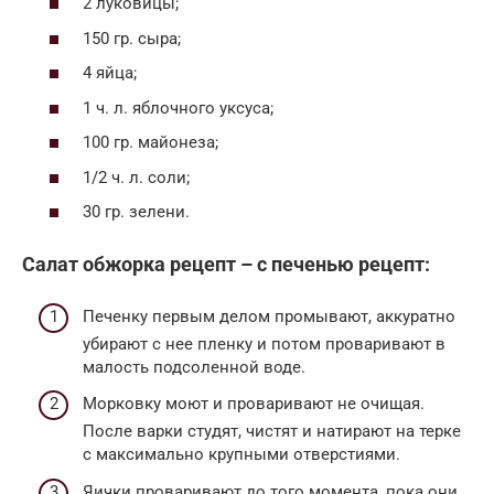
2 луковицы;
150 гр. сыра;
4 яйца;
1 ч. л. яблочного уксуса;
100 гр. майонеза;
1/2 ч. л. соли;
30 гр. зелени.
Салат обжорка рецепт – с печенью рецепт:
Печенку первым делом промывают, аккуратно
убирают с нее пленку и потом проваривают в
малость подсоленной воде.
Морковку моют и проваривают не очищая.
После варки студят, чистят и натирают на терке
с максимально крупными отверстиями.
Яички проваривают до того момента, пока они