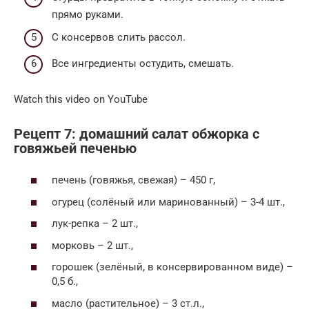
прямо руками.
С консервов слить рассол.
Все ингредиенты остудить, смешать.
Watch this video on YouTube
Рецепт 7: домашний салат обжорка с
говяжьей печенью
печень (говяжья, свежая) – 450 г,
огурец (солёный или маринованный) – 3-4 шт.,
лук-репка – 2 шт.,
морковь – 2 шт.,
горошек (зелёный, в консервированном виде) –
0,5 б.,
масло (растительное) – 3 ст.л.,