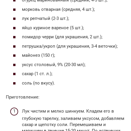
огурец маринованный (средний, 4-5 шт.);
морковь отварная (средняя, 4 шт.);
лук репчатый (2-3 шт.);
яйцо куриное вареное (5 шт.);
помидор черри (для украшения, 2 шт.);
петрушка/укроп (для украшения, 3-4 веточки);
майонез (150 г);
уксус столовый, 9% (20-30 мл);
сахар (1 ст. л.);
соль (по вкусу).
Приготовление:
Лук чистим и мелко шинкуем. Кладем его в
глубокую тарелку, заливаем уксусом, добавляем
сахар и щепотку соли. Перемешиваем и
маринуем в течение 15-20 минут. По истечении