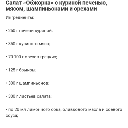
Салат «Обжорка» с куриной печенью,
мясом, шампиньонами и орехами
Ингредиенты:
• 250 г печени куриной;
• 350 г куриного мяса;
• 70-100 г орехов грецких;
• 125 г брынзы;
• 300 г шампиньонов;
• 300 г листьев салата;
• по 20 мл лимонного сока, оливкового масла и соевого
соуса;