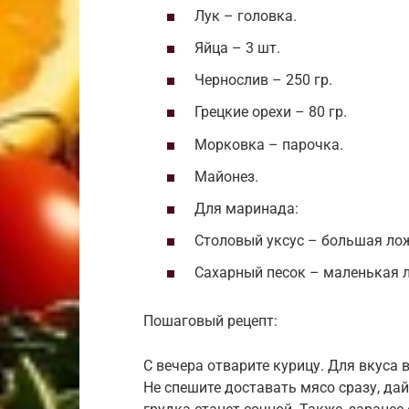
Лук – головка.
Яйца – 3 шт.
Чернослив – 250 гр.
Грецкие орехи – 80 гр.
Морковка – парочка.
Майонез.
Для маринада:
Столовый уксус – большая ло
Сахарный песок – маленькая 
Пошаговый рецепт:
С вечера отварите курицу. Для вкуса 
Не спешите доставать мясо сразу, дай