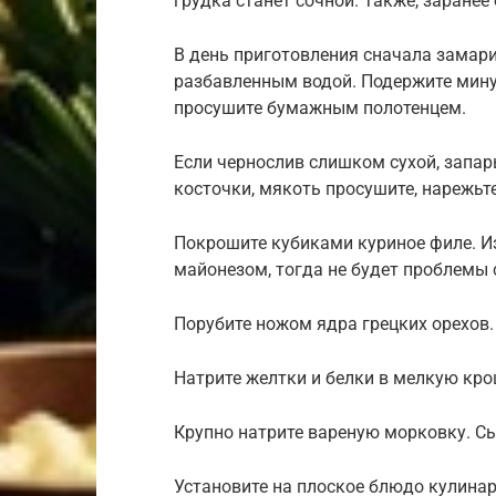
грудка станет сочной. Также, заранее
В день приготовления сначала замарин
разбавленным водой. Подержите минут
просушите бумажным полотенцем.
Если чернослив слишком сухой, запарь
косточки, мякоть просушите, нарежьт
Покрошите кубиками куриное филе. Из
майонезом, тогда не будет проблемы 
Порубите ножом ядра грецких орехов.
Натрите желтки и белки в мелкую кро
Крупно натрите вареную морковку. Сы
Установите на плоское блюдо кулинар