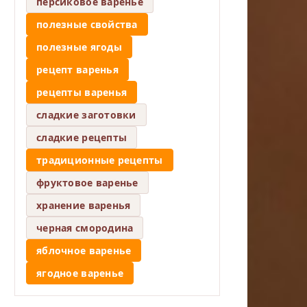
персиковое варенье
полезные свойства
полезные ягоды
рецепт варенья
рецепты варенья
сладкие заготовки
сладкие рецепты
традиционные рецепты
фруктовое варенье
хранение варенья
черная смородина
яблочное варенье
ягодное варенье