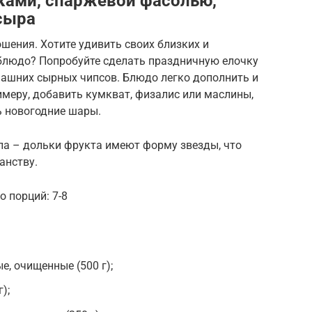
тками, спаржевой фасолью,
сыра
ошения. Хотите удивить своих близких и
 блюдо? Попробуйте сделать праздничную елочку
машних сырных чипсов. Блюдо легко дополнить и
римеру, добавить кумкват, физалис или маслины,
ь новогодние шары.
а – дольки фрукта имеют форму звезды, что
анству.
 порций: 7-8
, очищенные (500 г);
);