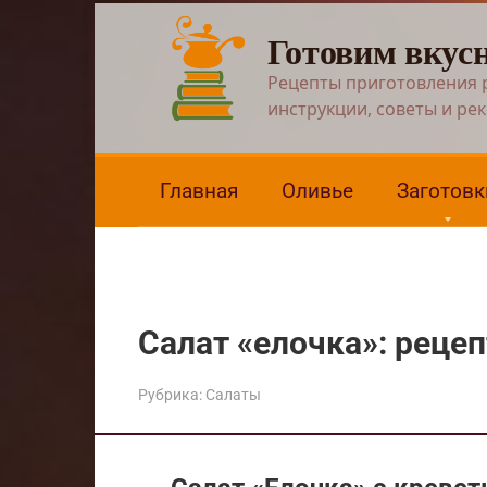
Перейти
Готовим вкус
к
контенту
Рецепты приготовления 
инструкции, советы и ре
Главная
Оливье
Заготовк
Салат «елочка»: реце
Рубрика:
Салаты