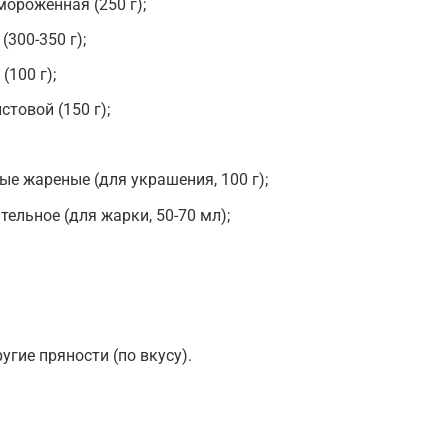
ороженная (250 г);
300-350 г);
100 г);
стовой (150 г);
ые жареные (для украшения, 100 г);
ельное (для жарки, 50-70 мл);
угие пряности (по вкусу).