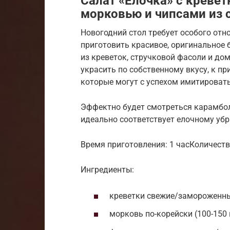
Салат «Елочка» с креве
морковью и чипсами из 
Новогодний стол требует особого отн
приготовить красивое, оригинальное
из креветок, стручковой фасоли и до
украсить по собственному вкусу, к п
которые могут с успехом имитироват
Эффектно будет смотреться карамбол
идеально соответствует елочному убр
Время приготовления: 1 часКоличество
Ингредиенты:
креветки свежие/замороженные
морковь по-корейски (100-150 г