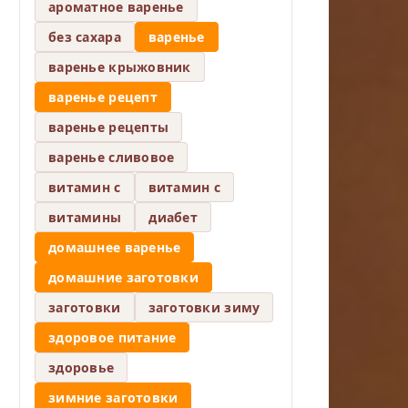
ароматное варенье
без сахара
варенье
варенье крыжовник
варенье рецепт
варенье рецепты
варенье сливовое
витамин c
витамин с
витамины
диабет
домашнее варенье
домашние заготовки
заготовки
заготовки зиму
здоровое питание
здоровье
зимние заготовки