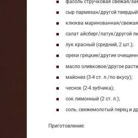
фасоль стручковая свежая/зам
сыр пармезан/другой твердый (
клюква маринованная/свежая (
салат айсберг/латук/другой ли
лук красный (средний, 2 шт.);
орехи грецкие/другие очищенн
масло оливковое/другое растит
майонез (3-4 ст. л./по вкусу);
чеснок (2-4 зубчика);
сок лимонный (2 ст. л.);
соль, свежемолотый перец и др
Приготовление: