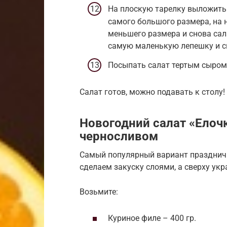
На плоскую тарелку выложить 
самого большого размера, на 
меньшего размера и снова сал
самую маленькую лепешку и св
Посыпать салат тертым сыром
Салат готов, можно подавать к столу!
Новогодний салат «Елочк
черносливом
Самый популярный вариант праздничн
сделаем закуску слоями, а сверху ук
Возьмите:
Куриное филе – 400 гр.