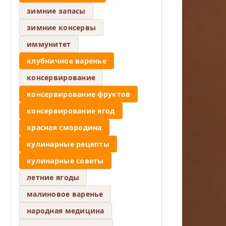
зимние запасы
зимние консервы
иммунитет
клубничное варенье
консервирование
консервирование фруктов
консервирование ягод
красная смородина
кулинарные рецепты
кулинарные советы
летние ягоды
малиновое варенье
народная медицина