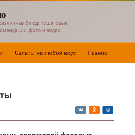
но
различных блюд: пошаговые
комендации, фото и видео
и
Салаты на любой вкус
Разное
пты