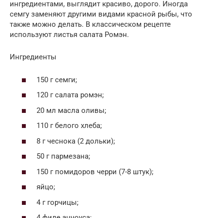
ингредиентами, выглядит красиво, дорого. Иногда
семгу заменяют другими видами красной рыбы, что
также можно делать. В классическом рецепте
используют листья салата Ромэн.
Ингредиенты
150 г семги;
120 г салата ромэн;
20 мл масла оливы;
110 г белого хлеба;
8 г чеснока (2 дольки);
50 г пармезана;
150 г помидоров черри (7-8 штук);
яйцо;
4 г горчицы;
4 филе анчоуса;