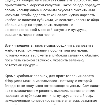
Еще один интересный вариант салата «Нарцисс» можно
приготовить с морской капустой. Такое блюдо порадует
своим насыщенным и сочным вкусом с пикантными
нотками. Чтобы сделать такой салат, нужно нарезать
крабовые палочки кубиками, измельчить вареные яйца,
яблоко и сыр на терке, слить жидкость с
консервированной морской капусты и кукурузы,
раздавить через пресс чеснок.
Все ингредиенты, кроме сыра, соединить, заправить
майонезом, при желании посолив или поперчив.
Готовую массу выложить в глубокий салатник, обильно
посыпать сырной стружкой, украсить зеленью,
остатками кукурузы.
Кроме крабовых палочек, для приготовления салата
«Нарцисс» можно использовать ветчину, с которой
блюдо тоже получится потрясающе вкусным. Сам салат,
как в классическом рецепте, выкладывается слоями:
нарезанная кубиками ветчина, кукуруза, тертый сыр,
измельченные консервированные ананасы, размятые