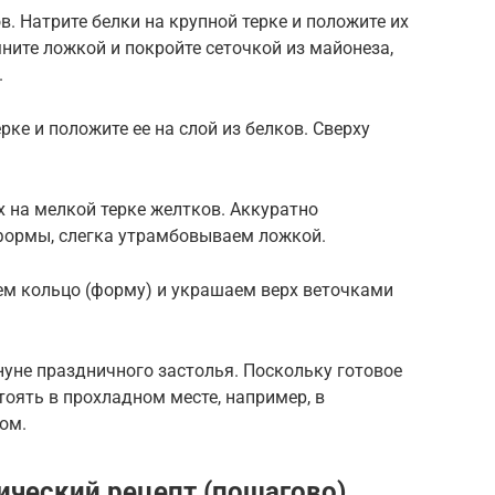
ов. Натрите белки на крупной терке и положите их
ните ложкой и покройте сеточкой из майонеза,
.
рке и положите ее на слой из белков. Сверху
 на мелкой терке желтков. Аккуратно
 формы, слегка утрамбовываем ложкой.
ем кольцо (форму) и украшаем верх веточками
уне праздничного застолья. Поскольку готовое
оять в прохладном месте, например, в
ом.
ический рецепт (пошагово)