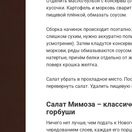
Отделить масло/бульон с консервы (о
кусочки. Картофель и морковь сварит
пищевой плёнкой, обмазать соусом.
Сборка начинок происходит поэтапно.
слишком сухим, нужно аккуратно поли
усмотрение). Затем кладутся консерв
моркови, ряды обмазываются соусом.
натертые, причём белки отдельно от ж
поверх крошка желтка.
Салат убрать в прохладное место. Пос
перевернуть салат. Удалить пищевую 
Салат Мимоза – классич
горбуши
Ничего нет лучше, чем подать к Ново
чередованием слоев, каждая его порц