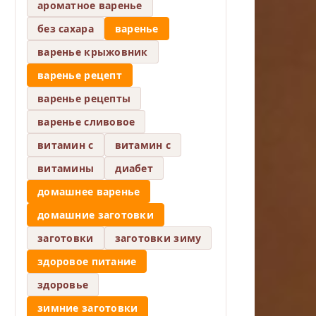
ароматное варенье
без сахара
варенье
варенье крыжовник
варенье рецепт
варенье рецепты
варенье сливовое
витамин c
витамин с
витамины
диабет
домашнее варенье
домашние заготовки
заготовки
заготовки зиму
здоровое питание
здоровье
зимние заготовки