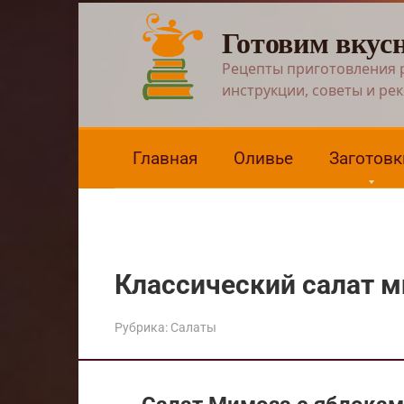
Перейти
Готовим вкус
к
контенту
Рецепты приготовления 
инструкции, советы и ре
Главная
Оливье
Заготовк
Классический салат м
Рубрика:
Салаты