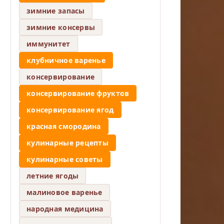
зимние запасы
зимние консервы
иммунитет
клубничное варенье
консервирование
консервирование фруктов
консервирование ягод
красная смородина
кулинарные рецепты
кулинарные советы
летние ягоды
малиновое варенье
народная медицина