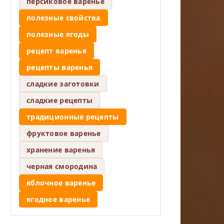
персиковое варенье
полезные свойства
полезные ягоды
рецепт варенья
рецепты варенья
сладкие заготовки
сладкие рецепты
традиционные рецепты
фруктовое варенье
хранение варенья
черная смородина
яблочное варенье
ягодное варенье