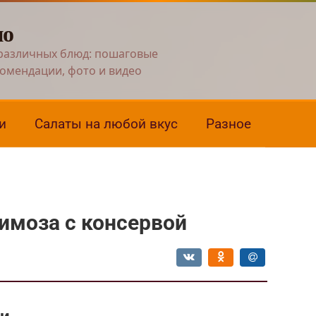
но
различных блюд: пошаговые
комендации, фото и видео
и
Салаты на любой вкус
Разное
имоза с консервой