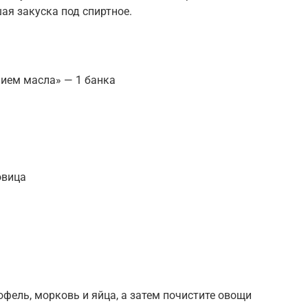
шая закуска под спиртное.
нием масла» — 1 банка
овица
офель, морковь и яйца, а затем почистите овощи