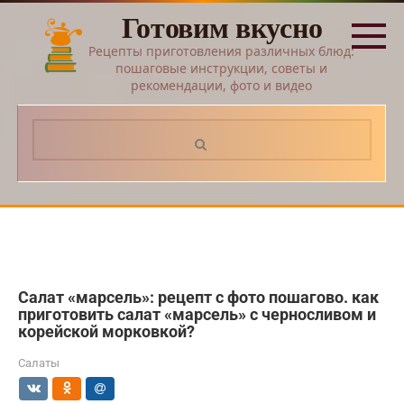
Перейти
Готовим вкусно
к
контенту
Рецепты приготовления различных блюд:
пошаговые инструкции, советы и
рекомендации, фото и видео
Поиск:
Салат «марсель»: рецепт с фото пошагово. как
приготовить салат «марсель» с черносливом и
корейской морковкой?
Салаты