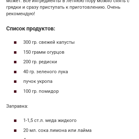
может. Все ингредиенты в летнюю пору можно снять с
грядки и сразу приступать к приготовлению. Очень
рекомендую!
Список продуктов:
300 гр. свежей капусты
150 грамм огурцов
200 гр. редиски
40 гр. зеленого лука
пучок укропа
100 гр. помидор
Заправка:
1-1,5 ст.л. меда жидкого
20 мл. сока лимона или лайма