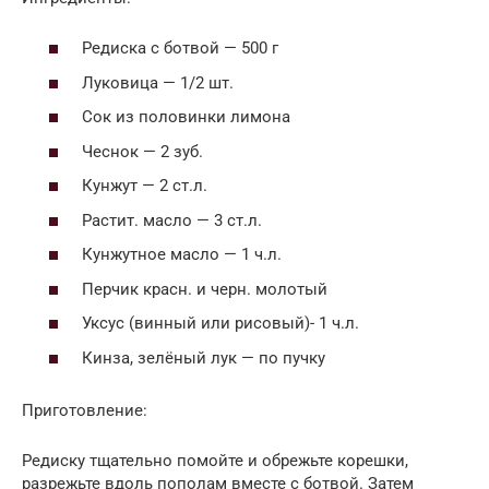
Редиска с ботвой — 500 г
Луковица — 1/2 шт.
Сок из половинки лимона
Чеснок — 2 зуб.
Кунжут — 2 ст.л.
Растит. масло — 3 ст.л.
Кунжутное масло — 1 ч.л.
Перчик красн. и черн. молотый
Уксус (винный или рисовый)- 1 ч.л.
Кинза, зелёный лук — по пучку
Приготовление:
Редиску тщательно помойте и обрежьте корешки,
разрежьте вдоль пополам вместе с ботвой. Затем