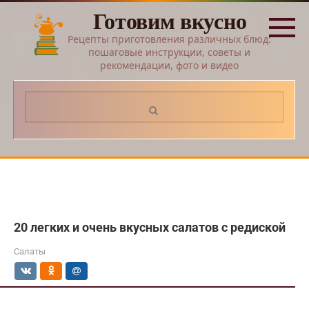
Перейти
Готовим вкусно
к
контенту
Рецепты приготовления различных блюд:
пошаговые инструкции, советы и
рекомендации, фото и видео
Поиск:
20 легких и очень вкусных салатов с редиской
Салаты