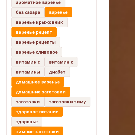
ароматное варенье
без сахара
варенье
варенье крыжовник
варенье рецепт
варенье рецепты
варенье сливовое
витамин c
витамин с
витамины
диабет
домашнее варенье
домашние заготовки
заготовки
заготовки зиму
здоровое питание
здоровье
зимние заготовки