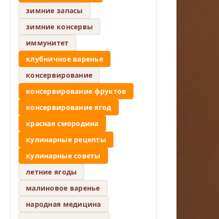
зимние запасы
зимние консервы
иммунитет
клубничное варенье
консервирование
консервирование фруктов
консервирование ягод
красная смородина
кулинарные рецепты
кулинарные советы
летние ягоды
малиновое варенье
народная медицина