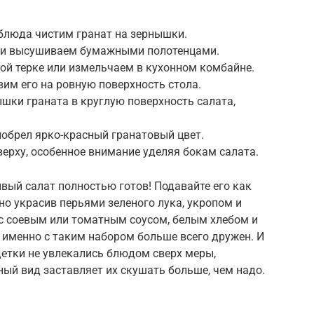
блюда чистим гранат на зернышки.
е и высушиваем бумажными полотенцами.
ой терке или измельчаем в кухонном комбайне.
вим его на ровную поверхность стола.
шки граната в круглую поверхность салата,
иобрел ярко-красный гранатовый цвет.
ерху, особенное внимание уделяя бокам салата.
ивый салат полностью готов! Подавайте его как
о украсив перьями зеленого лука, укропом и
 с соевым или томатным соусом, белым хлебом и
 именно с таким набором больше всего дружен. И
 детки не увлекались блюдом сверх меры,
ный вид заставляет их скушать больше, чем надо.