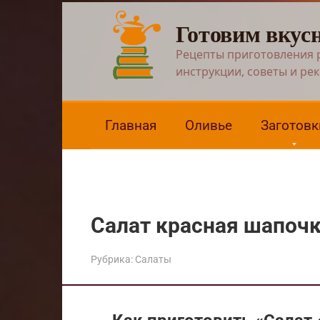
Перейти
Готовим вкус
к
контенту
Рецепты приготовления 
инструкции, советы и ре
Главная
Оливье
Заготовк
Салат красная шапоч
Рубрика:
Салаты