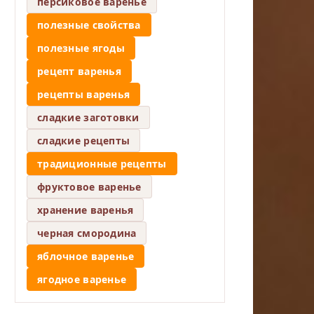
персиковое варенье
полезные свойства
полезные ягоды
рецепт варенья
рецепты варенья
сладкие заготовки
сладкие рецепты
традиционные рецепты
фруктовое варенье
хранение варенья
черная смородина
яблочное варенье
ягодное варенье