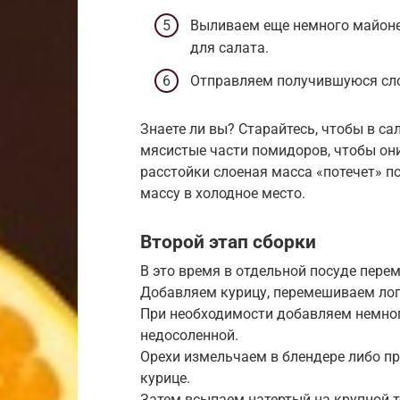
Выливаем еще немного майоне
для салата.
Отправляем получившуюся сло
Знаете ли вы? Старайтесь, чтобы в с
мясистые части помидоров, чтобы он
расстойки слоеная масса «потечет» п
массу в холодное место.
Второй этап сборки
В это время в отдельной посуде пере
Добавляем курицу, перемешиваем лопа
При необходимости добавляем немного
недосоленной.
Орехи измельчаем в блендере либо п
курице.
Затем всыпаем натертый на крупной т