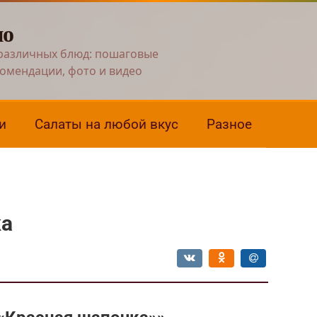
но
различных блюд: пошаговые
комендации, фото и видео
и
Салаты на любой вкус
Разное
ка