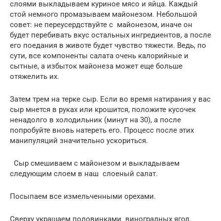
слоями выкладываем куриное мясо и яйца. Каждый
стой немного промазываем майонезом. Небольшой
совет: не переусердствуйте с майонезом, иначе он
будет перебивать вкус остальных ингредиентов, а после
его поедания в животе будет чувство тяжести. Ведь, по
сути, все компоненты салата очень калорийные и
сытные, а избыток майонеза может еще больше
отяжелить их.
Затем трем на терке сыр. Если во время натирания у вас
сыр мнется в руках или крошится, положите кусочек
ненадолго в холодильник (минут на 30), а после
попробуйте вновь натереть его. Процесс после этих
манипуляций значительно ускориться.
Сыр смешиваем с майонезом и выкладываем
следующим слоем в наш слоеный салат.
Посыпаем все измельченными орехами.
Сверху украшаем половинками виноградных ягод.