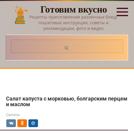
Перейти
Готовим вкусно
к
контенту
Рецепты приготовления различных блюд:
пошаговые инструкции, советы и
рекомендации, фото и видео
Поиск:
Салат капуста с морковью, болгарским перцем
и маслом
Салаты