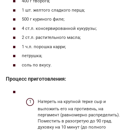
400 г творога;
1 шт. желтого сладкого перца;
500 г куриного филе;
4 ст.л. консервированной кукурузы;
2 ст.л. растительного масла;
1 ч.л. порошка карри;
петрушка;
соль по вкусу.
Процесс приготовления:
Натереть на крупной терке сыр и
выложить его на противень, на
пергамент (равномерно распределить).
Поместить в разогретую до 90 град.
духовку на 10 минут (до полного