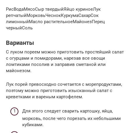
РисВодаМясоСыр твердыйЯйцо куриноеЛук
репчатыйМорковьЧеснокКуркумаСахарСок
лимонныйМасло растительноеМайонезПерец
черныйСоль
Варианты
С луком пореем можно приготовить простейший салат
с огурцами и помидорами, нарезав все овощи
ломтиками посолив и заправив сметаной или
майонезом.
Лук порей превосходно сочетается с морепродуктами,
поэтому можно приготовить изысканный салат с
креветками и вареным картофелем.
Для этого следует сварить картошку, яйца,
морковь, после чего порезать их небольшими
кубиками.