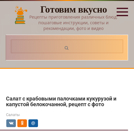
Перейти
Готовим вкусно
к
контенту
Рецепты приготовления различных блюд:
пошаговые инструкции, советы и
рекомендации, фото и видео
Поиск:
Cалат с крабовыми палочками кукурузой и
капустой белокочанной, рецепт с фото
Салаты