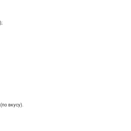
;
(по вкусу).