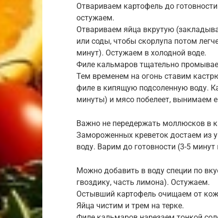
Отвариваем картофель до готовности 
остужаем.
Отвариваем яйца вкрутую (закладыва
или соды, чтобы скорлупа потом легче
минут). Остужаем в холодной воде.
Филе кальмаров тщательно промываем
Тем временем на огонь ставим кастр
филе в кипящую подсоленную воду. Ка
минуты) и мясо побелеет, вынимаем е
Важно не передержать моллюсков в к
Замороженных креветок достаем из у
воду. Варим до готовности (3-5 минут
Можно добавить в воду специи по вкус
гвоздику, часть лимона). Остужаем.
Остывший картофель очищаем от кожу
Яйца чистим и трем на терке.
Филе кальмаров нарезаем тонкой со