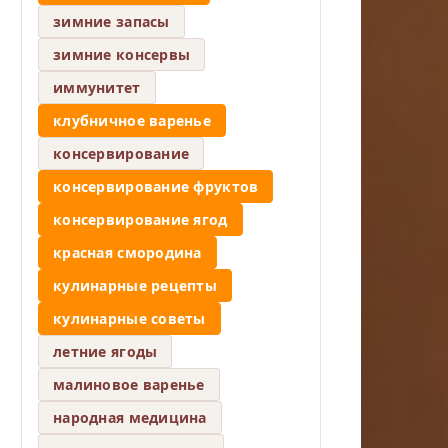
зимние запасы
зимние консервы
иммунитет
клубничное варенье
консервирование
консервирование фруктов
консервирование ягод
красная смородина
кулинарные рецепты
кулинарные советы
летние ягоды
малиновое варенье
народная медицина