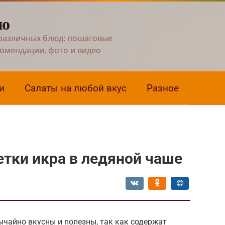
но
различных блюд: пошаговые
комендации, фото и видео
и
Салаты на любой вкус
Разное
тки икра в ледяной чаше
чайно вкусны и полезны, так как содержат