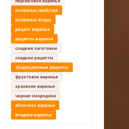
персиковое варенье
полезные свойства
полезные ягоды
рецепт варенья
рецепты варенья
сладкие заготовки
сладкие рецепты
традиционные рецепты
фруктовое варенье
хранение варенья
черная смородина
яблочное варенье
ягодное варенье