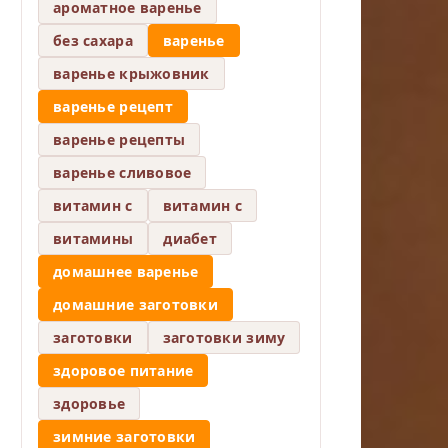
ароматное варенье
без сахара
варенье
варенье крыжовник
варенье рецепт
варенье рецепты
варенье сливовое
витамин c
витамин с
витамины
диабет
домашнее варенье
домашние заготовки
заготовки
заготовки зиму
здоровое питание
здоровье
зимние заготовки