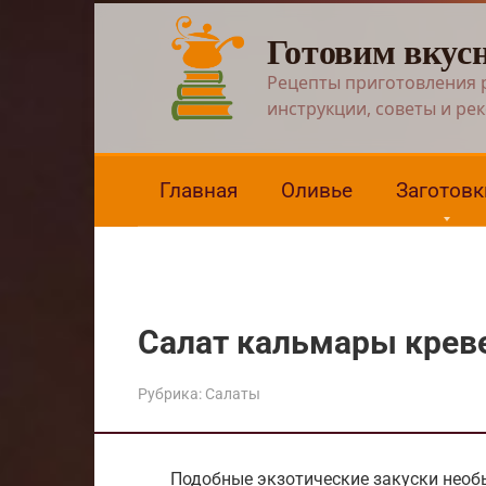
Перейти
Готовим вкус
к
контенту
Рецепты приготовления 
инструкции, советы и ре
Главная
Оливье
Заготовк
Салат кальмары креве
Рубрика:
Салаты
Подобные экзотические закуски необы