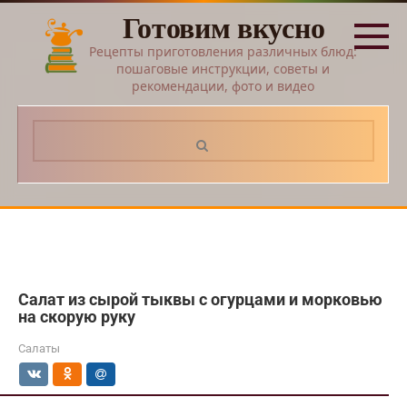
Перейти
Готовим вкусно
к
контенту
Рецепты приготовления различных блюд:
пошаговые инструкции, советы и
рекомендации, фото и видео
Поиск:
Салат из сырой тыквы с огурцами и морковью
на скорую руку
Салаты