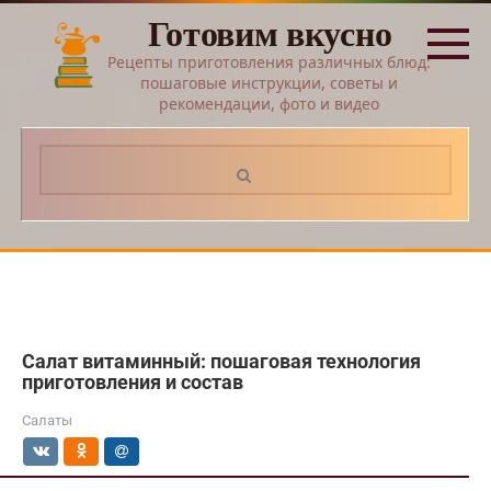
Перейти
Готовим вкусно
к
контенту
Рецепты приготовления различных блюд:
пошаговые инструкции, советы и
рекомендации, фото и видео
Поиск:
Салат витаминный: пошаговая технология
приготовления и состав
Салаты