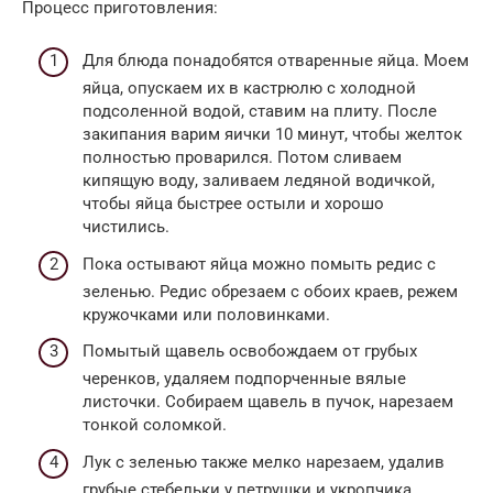
Процесс приготовления:
Для блюда понадобятся отваренные яйца. Моем
яйца, опускаем их в кастрюлю с холодной
подсоленной водой, ставим на плиту. После
закипания варим яички 10 минут, чтобы желток
полностью проварился. Потом сливаем
кипящую воду, заливаем ледяной водичкой,
чтобы яйца быстрее остыли и хорошо
чистились.
Пока остывают яйца можно помыть редис с
зеленью. Редис обрезаем с обоих краев, режем
кружочками или половинками.
Помытый щавель освобождаем от грубых
черенков, удаляем подпорченные вялые
листочки. Собираем щавель в пучок, нарезаем
тонкой соломкой.
Лук с зеленью также мелко нарезаем, удалив
грубые стебельки у петрушки и укропчика.