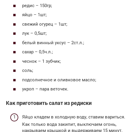
редис – 150гр;
яйцо – 1шт;
свежий огурец – 1шт;
лук – 0,5шт;
белый винный уксус – 2ст.л.;
сахар – 0,5ч.л.;
чеснок – 1 зубчик;
соль;
подсолнечное и оливковое масло;
укроп – пара веточек.
Как приготовить салат из редиски
Яйцо кладем в холодную воду, ставим вариться.
Как только вода закипит, выключаем огонь,
накрываем крышкой и выдерживаем 15 минут.