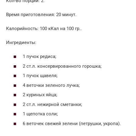
Кол-во порций: 2.
Время приготовления: 20 минут.
Калорийность: 100 кКал на 100 гр..
Ингредиенты:
1 пучок редиса;
2 ст.л. консервированного горошка;
1 пучок щавеля;
4 веточки зеленого лучка;
2 куриных яйца;
2 ст.л. нежирной сметанки;
1 щепотка соли;
6 веточек свежей зелени (петрушки, укропа).