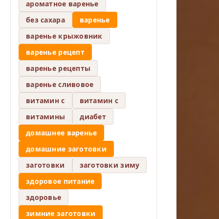
ароматное варенье
без сахара
варенье
варенье крыжовник
варенье рецепт
варенье рецепты
варенье сливовое
витамин c
витамин с
витамины
диабет
домашнее варенье
домашние заготовки
заготовки
заготовки зиму
здоровое питание
здоровье
зимние заготовки