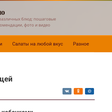
но
различных блюд: пошаговые
комендации, фото и видео
и
Салаты на любой вкус
Разное
ощей