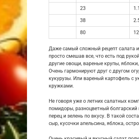
23
1.
38
2.
80
12
Даже самый сложный рецепт салата и
просто смешав все, что есть под руко
другие овощи, вареные крупы, яблоки,
Очень гармонируют друг с другом огу
кукурузы. Или вареный картофель с 
кружками.
Не говоря уже о летних салатных ком
помидоры, разноцветный болгарский п
перец и зелень по вкусу. В такой сос
сыр, кусочки апельсина, яблока, остро
Очень красивый и вкусный салат полу