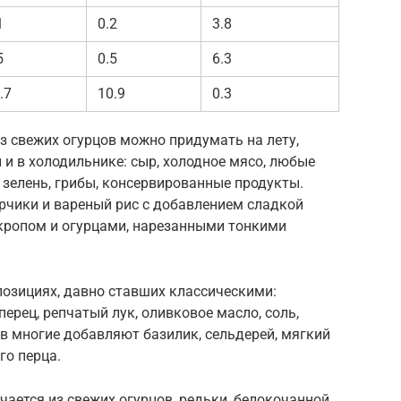
1
0.2
3.8
5
0.5
6.3
.7
10.9
0.3
з свежих огурцов можно придумать на лету,
й и в холодильнике: сыр, холодное мясо, любые
 зелень, грибы, консервированные продукты.
рчики и вареный рис с добавлением сладкой
укропом и огурцами, нарезанными тонкими
позициях, давно ставших классическими:
ерец, репчатый лук, оливковое масло, соль,
тав многие добавляют базилик, сельдерей, мягкий
го перца.
чается из свежих огурцов, редьки, белокочанной