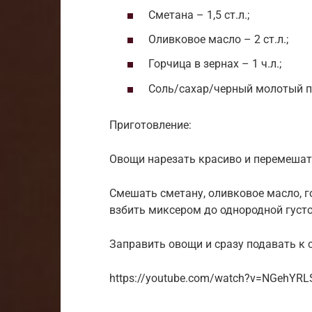
Сметана – 1,5 ст.л.;
Оливковое масло – 2 ст.л.;
Горчица в зернах – 1 ч.л.;
Соль/сахар/черный молотый пе
Приготовление:
Овощи нарезать красиво и перемешат
Смешать сметану, оливковое масло, г
взбить миксером до однородной густ
Заправить овощи и сразу подавать к с
https://youtube.com/watch?v=NGehYRL