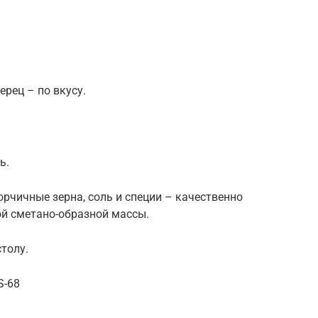
рец – по вкусу.
ь.
орчичные зерна, соль и специи – качественно
ой сметано-образной массы.
толу.
S-68