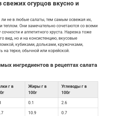
з свежих огурцов вкусно и
ли не в любые салаты, тем самым освежая их,
 и теплом. Они замечательно сочетаются со всеми
 сочности и аппетитного хруста. Нарезка тоже
го вид, но и на консистенцию, вкусовые
омкой, кубиками, дольками, кружочками,
ь на терке, обычной или корейской.
мых ингредиентов в рецептах салата
лки г в
Жиры г в
Углеводы г в
0г
100г
100г
8
0.1
2.6
.7
10.9
0.7