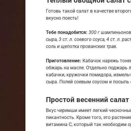
Теплый овощной салат с
Готовь такой салат в качестве второго
вкусно поесть!
Тебе понадобится:
300 г шампиньонов, 
сыра, 3 ст. л. соевого соуса, 4 ст. л. р
соль и щепотка прованских трав.
Приготовление:
Кабачок нарежь тоне
обжарь на масле. Отдельно поджарь л
кабачки, кружочки помидора, измельч
сыра. Полей соевым соусом и посыпь
Простой весенний салат
Вкус черемши имеет легкий чесночный
пикантность. Кроме того, это растен
витамина С, который так необходим о