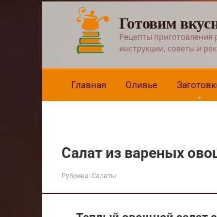
Перейти
Готовим вкус
к
контенту
Рецепты приготовления 
инструкции, советы и ре
Главная
Оливье
Заготовк
Салат из вареных ов
Рубрика:
Салаты