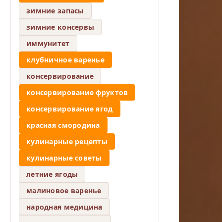
зимние запасы
зимние консервы
иммунитет
клубничное варенье
консервирование
консервирование фруктов
консервирование ягод
красная смородина
кулинарные рецепты
кулинарные советы
летние ягоды
малиновое варенье
народная медицина