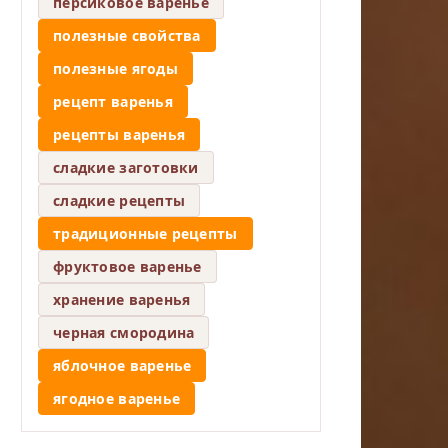
персиковое варенье
полезные свойства
полезные ягоды
рецепт варенья
рецепты варенья
сладкие заготовки
сладкие рецепты
традиционные рецепты
фруктовое варенье
хранение варенья
черная смородина
яблочное варенье
ягодное варенье