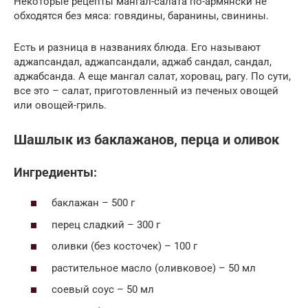
Некоторые рецепты мангал-салата по-армянски не
обходятся без мяса: говядины, баранины, свинины.
Есть и разница в названиях блюда. Его называют
аджапсандал, аджапсандали, аджаб сандал, сандал,
аджабсанда. А еще мангал салат, хоровац, рагу. По сути,
все это – салат, приготовленный из печеных овощей
или овощей-гриль.
Шашлык из баклажанов, перца и оливок
Ингредиенты:
баклажан – 500 г
перец сладкий – 300 г
оливки (без косточек) – 100 г
растительное масло (оливковое) – 50 мл
соевый соус – 50 мл