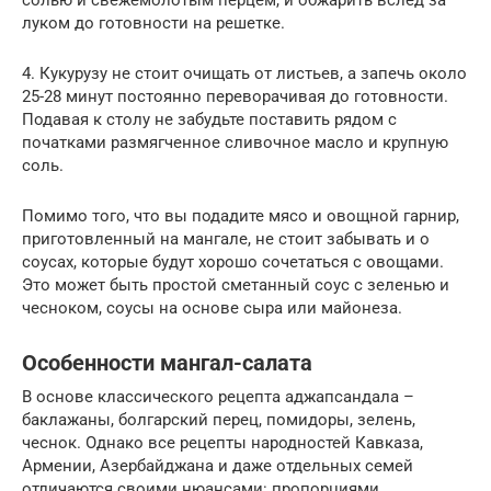
солью и свежемолотым перцем, и обжарить вслед за
луком до готовности на решетке.
4. Кукурузу не стоит очищать от листьев, а запечь около
25-28 минут постоянно переворачивая до готовности.
Подавая к столу не забудьте поставить рядом с
початками размягченное сливочное масло и крупную
соль.
Помимо того, что вы подадите мясо и овощной гарнир,
приготовленный на мангале, не стоит забывать и о
соусах, которые будут хорошо сочетаться с овощами.
Это может быть простой сметанный соус с зеленью и
чесноком, соусы на основе сыра или майонеза.
Особенности мангал-салата
В основе классического рецепта аджапсандала –
баклажаны, болгарский перец, помидоры, зелень,
чеснок. Однако все рецепты народностей Кавказа,
Армении, Азербайджана и даже отдельных семей
отличаются своими нюансами: пропорциями