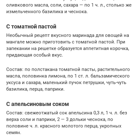
оливкового масла, соли, сахара — по 1 ч. л., столько же
измельченного базилика и чеснока.
С томатной пастой
Необычный рецепт вкусного маринада для овощей на
мангале можно приготовить с томатной пастой. При
запекании на решетке образуется аппетитная корочка,
придающая особый вкус.
Состав: по полстакана томатной пасты, растительного
масла, половинка лимона, по 1 ст. л. бальзамического
уксуса и сахара, маленький пучок петрушки, чуть-чуть
базилика, перца, паприки.
С апельсиновым соком
Состав: свежеотжатый сок апельсина 0,3 л, 1 ч. л. без
верха соли и паприки, 2 — 3 дольки чеснока, по
половине ч. л. красного молотого перца, укропных
семян.