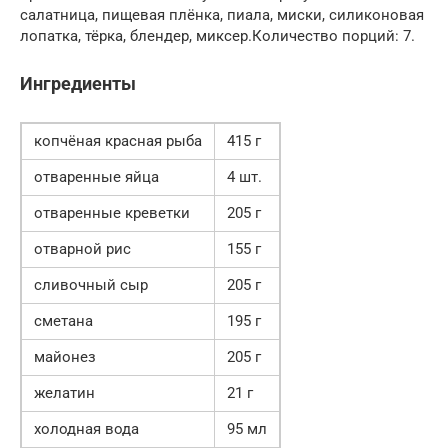
салатница, пищевая плёнка, пиала, миски, силиконовая
лопатка, тёрка, блендер, миксер.Количество порций: 7.
Ингредиенты
копчёная красная рыба
415 г
отваренные яйца
4 шт.
отваренные креветки
205 г
отварной рис
155 г
сливочный сыр
205 г
сметана
195 г
майонез
205 г
желатин
21 г
холодная вода
95 мл