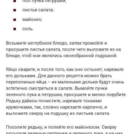
пол пучка петрушки;
листья салата;
майонез;
соль.
Возьмите неглубокое блюдо, затем промойте и
просушите листья салата, после чего выложите их на
блюде, чтоб они являлись своеобразной подушкой.
Яйцо сварите, и после того, как оно остынет, нарежьте
его дольками. Для данного рецепта можно брать
перепелиные яйца – их маленькие дольки будут очень
эстетично смотреться в салате. Вымойте пучки
зеленого лука и петрушки, просушите и мелко порубите.
Редьку дайкон почистите, нарежьте тонкими
кружочками, так, словно нарезаете карпаччо, и
выложите сверху на подушку из листьев салата.
Посолите редьку, и полейте его майонезом. Сверху
посыпьте зеленью петрушки и зеленого лука, а на них