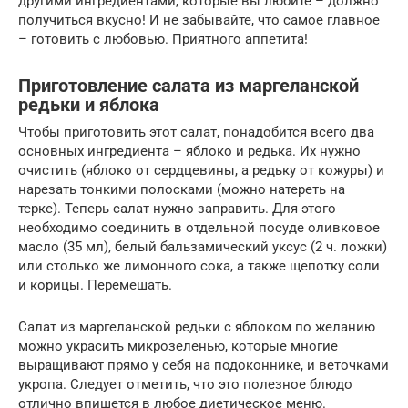
другими ингредиентами, которые вы любите – должно
получиться вкусно! И не забывайте, что самое главное
– готовить с любовью. Приятного аппетита!
Приготовление салата из маргеланской
редьки и яблока
Чтобы приготовить этот салат, понадобится всего два
основных ингредиента – яблоко и редька. Их нужно
очистить (яблоко от сердцевины, а редьку от кожуры) и
нарезать тонкими полосками (можно натереть на
терке). Теперь салат нужно заправить. Для этого
необходимо соединить в отдельной посуде оливковое
масло (35 мл), белый бальзамический уксус (2 ч. ложки)
или столько же лимонного сока, а также щепотку соли
и корицы. Перемешать.
Салат из маргеланской редьки с яблоком по желанию
можно украсить микрозеленью, которые многие
выращивают прямо у себя на подоконнике, и веточками
укропа. Следует отметить, что это полезное блюдо
отлично впишется в любое диетическое меню.