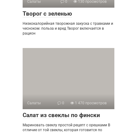
Салаты
0
130 просмотров
Творог с зеленью
Низкокалорийная творожная закуска с травками и
чесноком: польза и вред Творог включается в
рацион
Салаты
0
1 470 просмотров
Салат из свеклы по фински
Мариновать свеклу простой рецепт с орешками В
отличие от той свеклы, которая готовится по