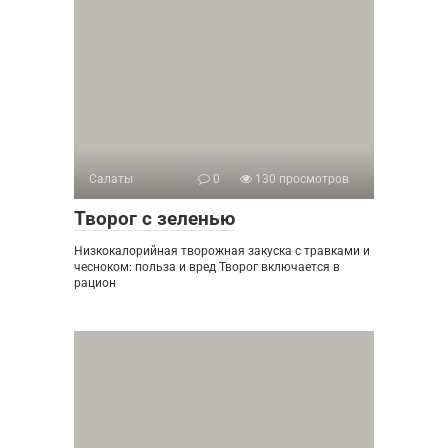
Салаты
0
130 просмотров
Творог с зеленью
Низкокалорийная творожная закуска с травками и
чесноком: польза и вред Творог включается в
рацион