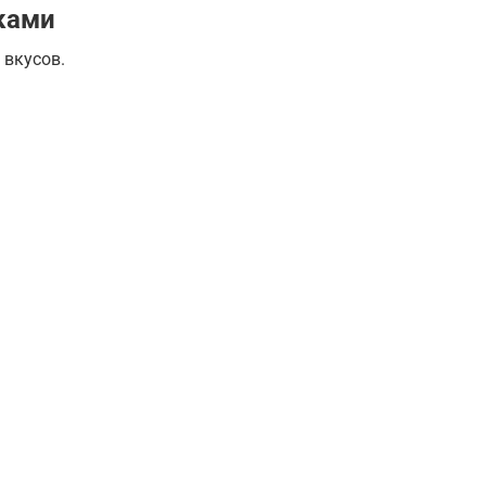
тками
 вкусов.