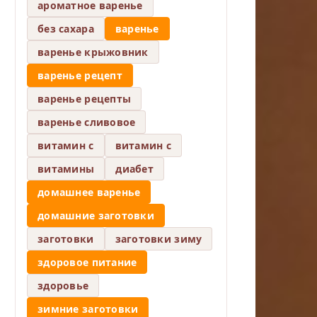
ароматное варенье
без сахара
варенье
варенье крыжовник
варенье рецепт
варенье рецепты
варенье сливовое
витамин c
витамин с
витамины
диабет
домашнее варенье
домашние заготовки
заготовки
заготовки зиму
здоровое питание
здоровье
зимние заготовки