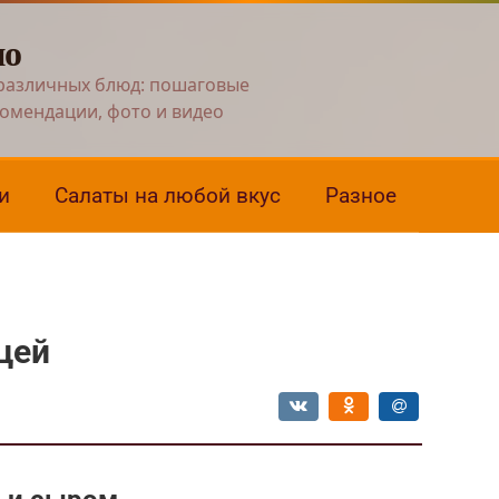
но
различных блюд: пошаговые
комендации, фото и видео
и
Салаты на любой вкус
Разное
цей