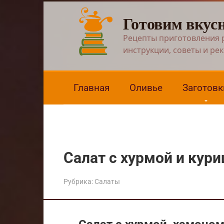
Перейти
Готовим вкус
к
контенту
Рецепты приготовления 
инструкции, советы и ре
Главная
Оливье
Заготовк
Салат с хурмой и кури
Рубрика:
Салаты