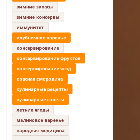
зимние запасы
зимние консервы
иммунитет
клубничное варенье
консервирование
консервирование фруктов
консервирование ягод
красная смородина
кулинарные рецепты
кулинарные советы
летние ягоды
малиновое варенье
народная медицина