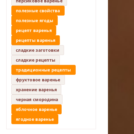
персиковое варенье
полезные свойства
полезные ягоды
рецепт варенья
рецепты варенья
сладкие заготовки
сладкие рецепты
традиционные рецепты
фруктовое варенье
хранение варенья
черная смородина
яблочное варенье
ягодное варенье