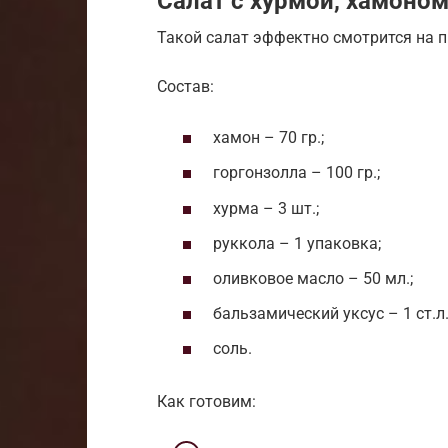
Салат с хурмой, хамоно
Такой салат эффектно смотрится на 
Состав:
хамон – 70 гр.;
горгонзолла – 100 гр.;
хурма – 3 шт.;
руккола – 1 упаковка;
оливковое масло – 50 мл.;
бальзамический уксус – 1 ст.л.
соль.
Как готовим: