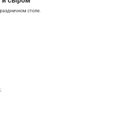
м и сыром
праздничном столе.
;