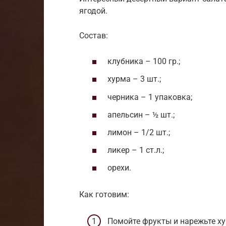
ягодой.
Состав:
клубника – 100 гр.;
хурма – 3 шт.;
черника – 1 упаковка;
апельсин – ½ шт.;
лимон – 1/2 шт.;
ликер – 1 ст.л.;
орехи.
Как готовим:
Помойте фрукты и нарежьте ху