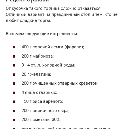
От кусочка такого тортика сложно отказаться.
Отличный вариант на праздничный стол и тем, кто не
любит сладкие торты.
Возьмем следующие ингредиенты:
400 г соленой семги (форели);
200 г майонеза;
3—4 ст. л. холодной воды;
20 г желатина;
200 г очищенных отварных креветок;
4 яйца отварных;
150 г риса вареного;
200 г сливочного сыра;
200 г сметаны 30%;
лимон (дольки), оливки зеленые, икра — на