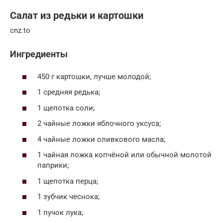
Салат из редьки и картошки
cnz.to
Ингредиенты
450 г картошки, лучше молодой;
1 средняя редька;
1 щепотка соли;
2 чайные ложки яблочного уксуса;
4 чайные ложки оливкового масла;
1 чайная ложка копчёной или обычной молотой
паприки;
1 щепотка перца;
1 зубчик чеснока;
1 пучок лука;