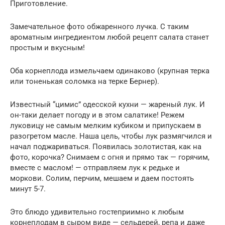
Приготовление.
Замечательное фото обжаренного лучка. С таким
ароматным ингредиентом любой рецепт салата станет
простым и вкусным!
Оба корнеплода измельчаем одинаково (крупная терка
или тоненькая соломка на терке Бернер).
Известный “цимис” одесской кухни — жареный лук. И
он-таки делает погоду и в этом салатике! Режем
луковицу не самым мелким кубиком и припускаем в
разогретом масле. Наша цель, чтобы лук размягчился и
начал поджариваться. Появилась золотистая, как на
фото, корочка? Снимаем с огня и прямо так — горячим,
вместе с маслом! — отправляем лук к редьке и
моркови. Солим, перчим, мешаем и даем постоять
минут 5-7.
Это блюдо удивительно гостеприимно к любым
корнеплодам в сыром виде — сельдерей, репа и даже