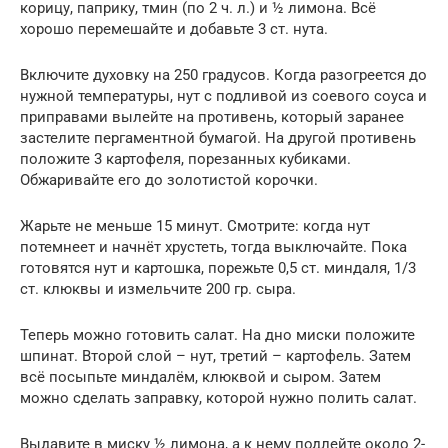
корицу, паприку, тмин (по 2 ч. л.) и ½ лимона. Всё
хорошо перемешайте и добавьте 3 ст. нута.
Включите духовку на 250 градусов. Когда разогреется до
нужной температуры, нут с подливой из соевого соуса и
приправами вылейте на противень, который заранее
застелите пергаментной бумагой. На другой противень
положите 3 картофеля, порезанных кубиками.
Обжаривайте его до золотистой корочки.
Жарьте не меньше 15 минут. Смотрите: когда нут
потемнеет и начнёт хрустеть, тогда выключайте. Пока
готовятся нут и картошка, порежьте 0,5 ст. миндаля, 1/3
ст. клюквы и измельчите 200 гр. сыра.
Теперь можно готовить салат. На дно миски положите
шпинат. Второй слой – нут, третий – картофель. Затем
всё посыпьте миндалём, клюквой и сыром. Затем
можно сделать заправку, которой нужно полить салат.
Выдавите в миску ½ лимона, а к нему подлейте около 2-