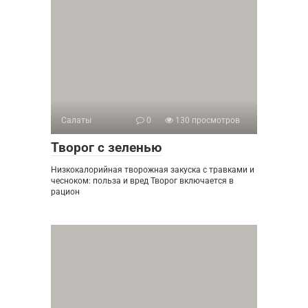
Салаты
0
130 просмотров
Творог с зеленью
Низкокалорийная творожная закуска с травками и
чесноком: польза и вред Творог включается в
рацион