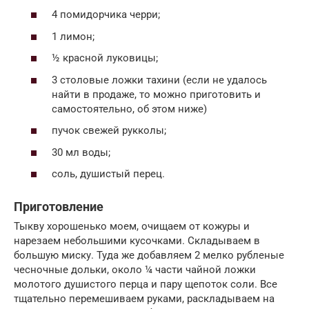
4 помидорчика черри;
1 лимон;
½ красной луковицы;
3 столовые ложки тахини (если не удалось
найти в продаже, то можно приготовить и
самостоятельно, об этом ниже)
пучок свежей рукколы;
30 мл воды;
соль, душистый перец.
Приготовление
Тыкву хорошенько моем, очищаем от кожуры и
нарезаем небольшими кусочками. Складываем в
большую миску. Туда же добавляем 2 мелко рубленые
чесночные дольки, около ¼ части чайной ложки
молотого душистого перца и пару щепоток соли. Все
тщательно перемешиваем руками, раскладываем на