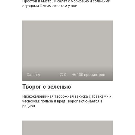
Простой и быстрый салат с морковью и солеными
огурцами С этим салатом у вас
Салаты
0
130 просмотров
Творог с зеленью
Низкокалорийная творожная закуска с травками и
чесноком: польза и вред Творог включается в
рацион