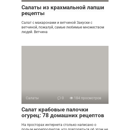
Салаты из крахмальной лапши
рецепты
Салат с макаронами и ветчиной Закуски с
ветчиной, пожалуй, самые любимые множеством
людей. Ветчина
Салаты
0
184 просмотров
Салат крабовые палочки
огурец: 78 домашних рецептов
На просторах интернета столько написано о
пользе морепродуктов, что повторяться об этом не