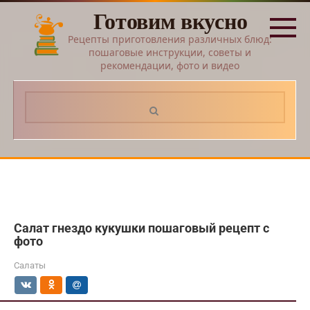
Перейти
Готовим вкусно
к
контенту
Рецепты приготовления различных блюд:
пошаговые инструкции, советы и
рекомендации, фото и видео
Поиск:
Салат гнездо кукушки пошаговый рецепт с
фото
Салаты