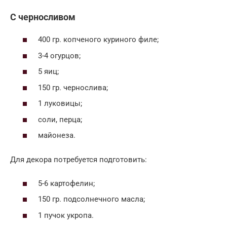
С черносливом
400 гр. копченого куриного филе;
3-4 огурцов;
5 яиц;
150 гр. чернослива;
1 луковицы;
соли, перца;
майонеза.
Для декора потребуется подготовить:
5-6 картофелин;
150 гр. подсолнечного масла;
1 пучок укропа.