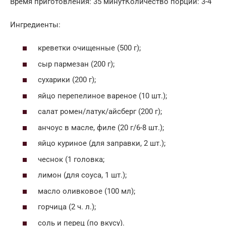
Время приготовления: 35 минутКоличество порций: 3-4
Ингредиенты:
креветки очищенные (500 г);
сыр пармезан (200 г);
сухарики (200 г);
яйцо перепелиное вареное (10 шт.);
салат ромен/латук/айсберг (200 г);
анчоус в масле, филе (20 г/6-8 шт.);
яйцо куриное (для заправки, 2 шт.);
чеснок (1 головка;
лимон (для соуса, 1 шт.);
масло оливковое (100 мл);
горчица (2 ч. л.);
соль и перец (по вкусу).