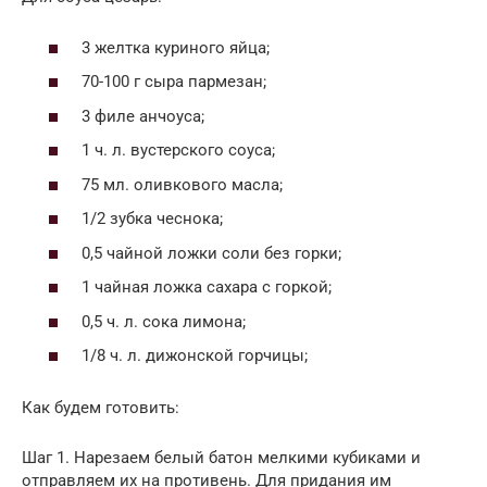
3 желтка куриного яйца;
70-100 г сыра пармезан;
3 филе анчоуса;
1 ч. л. вустерского соуса;
75 мл. оливкового масла;
1/2 зубка чеснока;
0,5 чайной ложки соли без горки;
1 чайная ложка сахара с горкой;
0,5 ч. л. сока лимона;
1/8 ч. л. дижонской горчицы;
Как будем готовить:
Шаг 1. Нарезаем белый батон мелкими кубиками и
отправляем их на противень. Для придания им