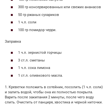
300 гр консервированных или свежих ананасов
50 гр ржаных сухариков
1 ч.л. соли
100 гр помидор черри.
Заправка
1 ч.л. зернистой горчицы
3 ст.л. сметаны
1 ч.л. сока лимона
1 ст.л. оливкового масла.
1. Креветки положить в сотейник, посолить (1 ч.л. соли)
и залить водой, чтобы она их полностью покрыла.
Варить после закипания 2 минуты, после чего воду
слить. Очистить от панциря, хвостика и черной ниточки.