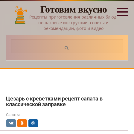
Перейти
Готовим вкусно
к
контенту
Рецепты приготовления различных блюд:
пошаговые инструкции, советы и
рекомендации, фото и видео
Поиск:
Цезарь с креветками рецепт салата в
классической заправке
Салаты