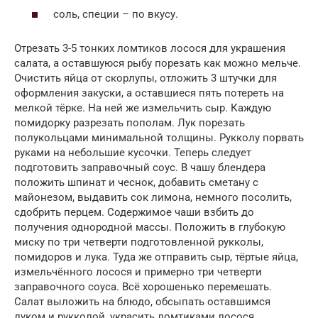
соль, специи – по вкусу.
Отрезать 3-5 тонких ломтиков лосося для украшения
салата, а оставшуюся рыбу порезать как можно мельче.
Очистить яйца от скорлупы, отложить 3 штучки для
оформления закуски, а оставшиеся пять потереть на
мелкой тёрке. На ней же измельчить сыр. Каждую
помидорку разрезать пополам. Лук порезать
полукольцами минимальной толщины. Рукколу порвать
руками на небольшие кусочки. Теперь следует
подготовить заправочный соус. В чашу блендера
положить шпинат и чеснок, добавить сметану с
майонезом, выдавить сок лимона, немного посолить,
сдобрить перцем. Содержимое чаши взбить до
получения однородной массы. Положить в глубокую
миску по три четверти подготовленной рукколы,
помидоров и лука. Туда же отправить сыр, тёртые яйца,
измельчённого лосося и примерно три четверти
заправочного соуса. Всё хорошенько перемешать.
Салат выложить на блюдо, обсыпать оставшимся
луком и рукколой, украсить ломтиками лосося,