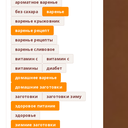
ароматное варенье
без сахара
варенье
варенье крыжовник
варенье рецепт
варенье рецепты
варенье сливовое
витамин c
витамин с
витамины
диабет
домашнее варенье
домашние заготовки
заготовки
заготовки зиму
здоровое питание
здоровье
зимние заготовки