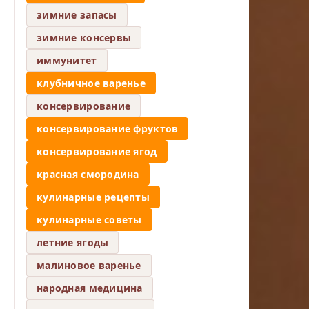
зимние запасы
зимние консервы
иммунитет
клубничное варенье
консервирование
консервирование фруктов
консервирование ягод
красная смородина
кулинарные рецепты
кулинарные советы
летние ягоды
малиновое варенье
народная медицина