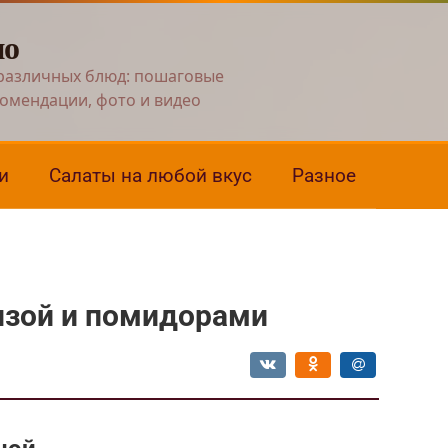
но
различных блюд: пошаговые
комендации, фото и видео
и
Салаты на любой вкус
Разное
нзой и помидорами