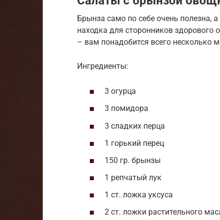
Салаты с брынзой овощ
Брынза само по себе очень полезна, 
находка для сторонников здорового о
– вам понадобится всего несколько м
Ингредиенты:
3 огурца
3 помидора
3 сладких перца
1 горький перец
150 гр. брынзы
1 репчатый лук
1 ст. ложка уксуса
2 ст. ложки растительного мас