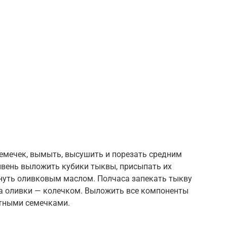
семечек, вымыть, высушить и порезать средним
вень выложить кубики тыквы, присыпать их
нуть оливковым маслом. Полчаса запекать тыкву
 а оливки — колечком. Выложить все компоненты
утными семечками.