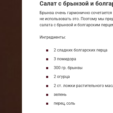
Салат с брынзой и болг
Брынза очень гармонично сочетается
не использовать это. Поэтому мы пре
салата с брынзой и болгарским перце
Ингредиенты:
2 сладких болгарских перца
3 помидора
300 гр. брынзы
2 огурца
2 ст. ложки растительного мас
зелень
перец, соль