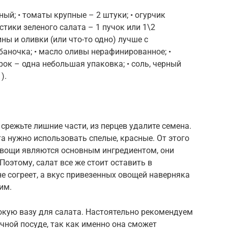
ный; • томаты крупные – 2 штуки; • огурчик
стики зеленого салата – 1 пучок или 1\2
ны и оливки (или что-то одно) лучше с
аночка; • масло оливы нерафинированное; •
рок – одна небольшая упаковка; • соль, черный
).
срежьте лишние части, из перцев удалите семена.
та нужно использовать спелые, красные. От этого
 овощи являются основным ингредиентом, они
оэтому, салат все же стоит оставить в
не согреет, а вкус привезенных овощей наверняка
им.
окую вазу для салата. Настоятельно рекомендуем
чной посуде, так как именно она сможет