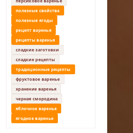
персиковое варенье
полезные свойства
полезные ягоды
рецепт варенья
рецепты варенья
сладкие заготовки
сладкие рецепты
традиционные рецепты
фруктовое варенье
хранение варенья
черная смородина
яблочное варенье
ягодное варенье