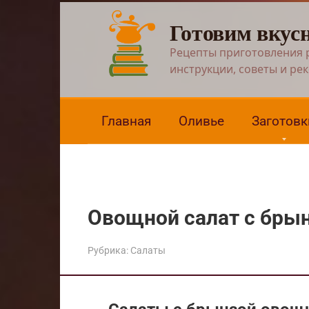
Перейти
Готовим вкус
к
контенту
Рецепты приготовления 
инструкции, советы и ре
Главная
Оливье
Заготовк
Овощной салат с бры
Рубрика:
Салаты