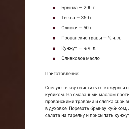
Брынза — 200 г
Тыква — 350 г
Оливки — 50 г
Прованские травы — ½ ч. л.
Кунжут — ½ ч. л.
Оливковое масло
Приготовление:
Спелую тыкву очистить от кожуры и 
кубиком. На смазанный маслом проти
прованскими травами и слегка сбрыз
в духовке. Порезать брынзу кубиком,
салата на тарелку и присыпать кунж