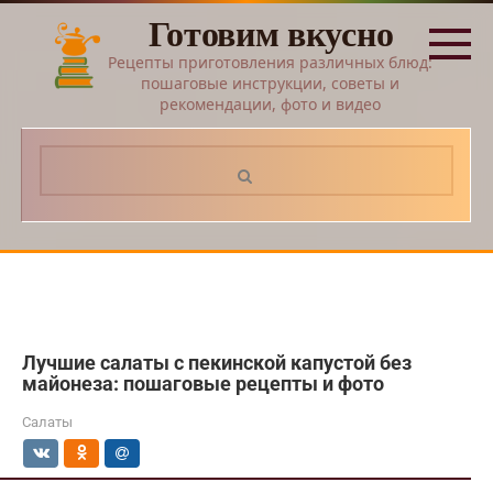
Перейти
Готовим вкусно
к
контенту
Рецепты приготовления различных блюд:
пошаговые инструкции, советы и
рекомендации, фото и видео
Поиск:
Лучшие салаты с пекинской капустой без
майонеза: пошаговые рецепты и фото
Салаты