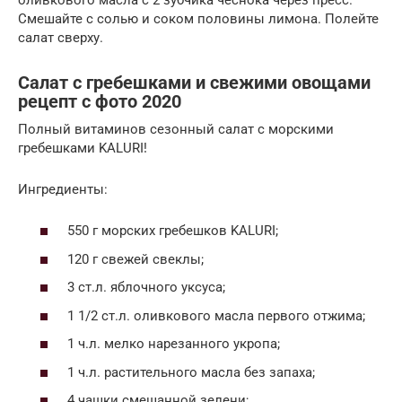
Смешайте с солью и соком половины лимона. Полейте
салат сверху.
Салат с гребешками и свежими овощами
рецепт с фото 2020
Полный витаминов сезонный салат с морскими
гребешками KALURI!
Ингредиенты:
550 г морских гребешков KALURI;
120 г свежей свеклы;
3 ст.л. яблочного уксуса;
1 1/2 ст.л. оливкового масла первого отжима;
1 ч.л. мелко нарезанного укропа;
1 ч.л. растительного масла без запаха;
4 чашки смешанной зелени;