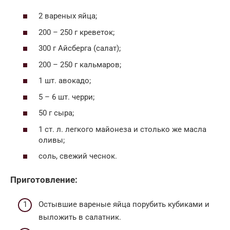
2 вареных яйца;
200 – 250 г креветок;
300 г Айсберга (салат);
200 – 250 г кальмаров;
1 шт. авокадо;
5 – 6 шт. черри;
50 г сыра;
1 ст. л. легкого майонеза и столько же масла
оливы;
соль, свежий чеснок.
Приготовление:
Остывшие вареные яйца порубить кубиками и
выложить в салатник.