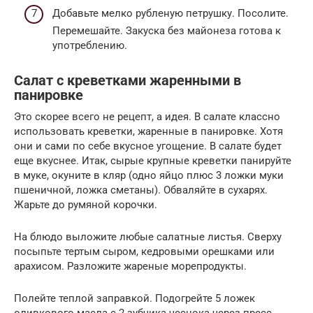
Добавьте мелко рубленую петрушку. Посолите.
Перемешайте. Закуска без майонеза готова к
употреблению.
Салат с креветками жаренными в
панировке
Это скорее всего не рецепт, а идея. В салате классно
использовать креветки, жаренные в панировке. Хотя
они и сами по себе вкусное угощение. В салате будет
еще вкуснее. Итак, сырые крупные креветки панируйте
в муке, окуните в кляр (одно яйцо плюс 3 ложки муки
пшеничной, ложка сметаны). Обваляйте в сухарях.
Жарьте до румяной корочки.
На блюдо выложите любые салатные листья. Сверху
посыпьте тертым сыром, кедровыми орешками или
арахисом. Разложите жареные морепродукты.
Полейте теплой заправкой. Подогрейте 5 ложек
оливкового масла с 2 зубчика чеснока через пресс.